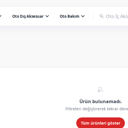
d_more
expand_more
expand_more
search
Oto Dış Aksesuar
Oto Bakım
search_off
Ürün bulunamadı.
Filtreleri değiştirerek tekrar den
Tüm ürünleri göster