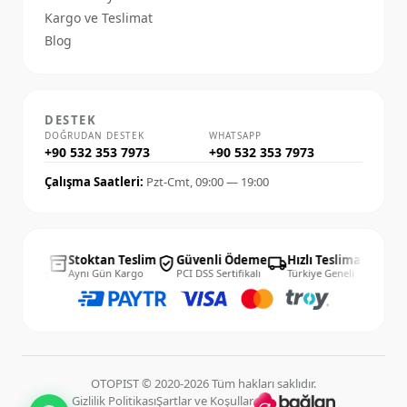
Kargo ve Teslimat
Blog
DESTEK
DOĞRUDAN DESTEK
WHATSAPP
+90 532 353 7973
+90 532 353 7973
Çalışma Saatleri:
Pzt-Cmt, 09:00 — 19:00
14 Gün
Stoktan Teslim
Güvenli Ödeme
Hızlı Teslimat
14 
inventory_2
verified_user
local_shipping
published_with_changes
olay İade
Aynı Gün Kargo
PCI DSS Sertifikalı
Türkiye Geneli
Kolay
OTOPIST © 2020-2026 Tüm hakları saklıdır.
Gizlilik Politikası
Şartlar ve Koşullar