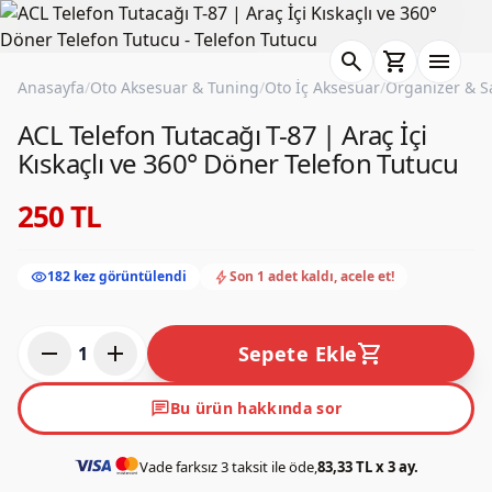
search
shopping_cart
menu
Anasayfa
/
Oto Aksesuar & Tuning
/
Oto İç Aksesuar
/
Organizer & 
ACL Telefon Tutacağı T-87 | Araç İçi
Kıskaçlı ve 360° Döner Telefon Tutucu
250 TL
visibility
bolt
182 kez görüntülendi
Son 1 adet kaldı, acele et!
remove
add
shopping_cart
Sepete Ekle
1
chat
Bu ürün hakkında sor
Vade farksız 3 taksit ile öde,
83,33 TL x 3 ay.