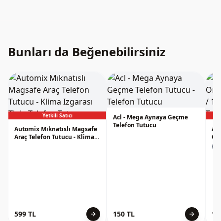
Bunları da Beğenebilirsiniz
Yetkili Satıcı
Acl - Mega Aynaya Geçme
Telefon Tutucu
Automix Mıknatıslı Magsafe
Ara
Araç Telefon Tutucu - Klima
Org
Izgarası Tipi
12
Kli
599 TL
150 TL
14
arrow_forward
arrow_forward