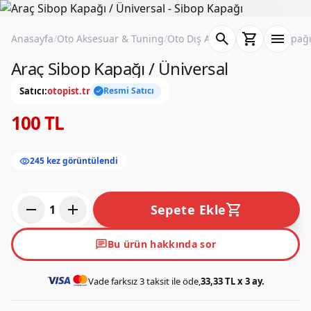
search
shopping_cart
menu
Anasayfa
/
Oto Aksesuar & Tuning
/
Oto Dış Aksesuar
/
Sibop Kapağ
Araç Sibop Kapağı / Üniversal
Satıcı:
otopist.tr
Resmi Satıcı
check
100 TL
visibility
245 kez görüntülendi
remove
add
shopping_cart
Sepete Ekle
1
chat
Bu ürün hakkında sor
Vade farksız 3 taksit ile öde,
33,33 TL x 3 ay.