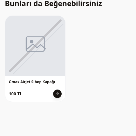
Bunları da Beğenebilirsiniz
Gmax Airjet Sibop Kapağı
100 TL
arrow_forward