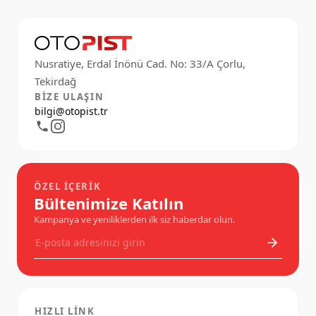
Nusratiye, Erdal İnönü Cad. No: 33/A Çorlu,
BIZE ULAŞIN
bilgi@otopist.tr
ÖZEL İÇERIK
Bültenimize Katılın
Kampanya ve yeniliklerden ilk siz haberdar olun.
HIZLI LINK