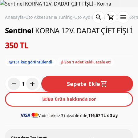
search
shopping_cart
menu
Anasayfa
/
Oto Aksesuar & Tuning
/
Oto Aydınlatma & Elektrik
/
Kor
Sentinel
KORNA 12V. DADAT ÇİFT FİŞLİ
350 TL
visibility
bolt
151 kez görüntülendi
Son 1 adet kaldı, acele et!
remove
add
shopping_cart
Sepete Ekle
1
chat
Bu ürün hakkında sor
Vade farksız 3 taksit ile öde,
116,67 TL x 3 ay.
Standart Teslimat