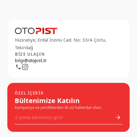
Nusratiye, Erdal İnönü Cad. No: 33/A Çorlu,
BIZE ULAŞIN
bilgi@otopist.tr
ÖZEL İÇERIK
Bültenimize Katılın
Kampanya ve yeniliklerden ilk siz haberdar olun.