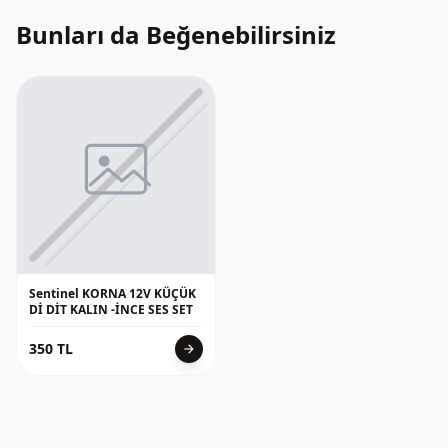
Bunları da Beğenebilirsiniz
Sentinel KORNA 12V KÜÇÜK
Dİ DİT KALIN -İNCE SES SET
350 TL
arrow_forward