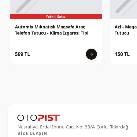
Yetkili Satıcı
Automix Mıknatıslı Magsafe Araç
Acl - Meg
Telefon Tutucu - Klima Izgarası Tipi
Tutucu
599 TL
150 TL
arrow_forward
BIZE ULAŞIN