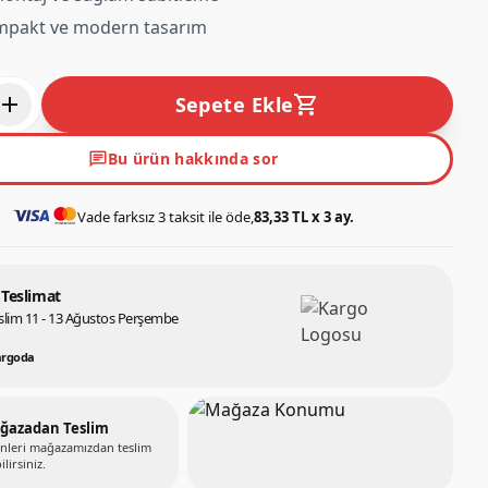
ompakt ve modern tasarım
add
shopping_cart
Sepete Ekle
chat
Bu ürün hakkında sor
Vade farksız 3 taksit ile öde,
83,33 TL x 3 ay.
 Teslimat
slim 11 - 13 Ağustos Perşembe
argoda
ğazadan Teslim
nleri mağazamızdan teslim
ilirsiniz.