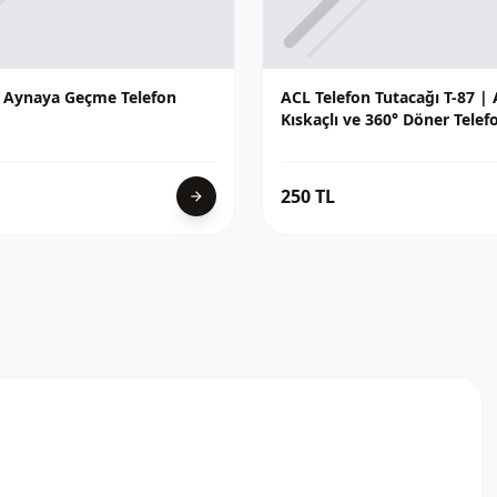
a Aynaya Geçme Telefon
ACL Telefon Tutacağı T-87 | A
Kıskaçlı ve 360° Döner Telef
250 TL
arrow_forward