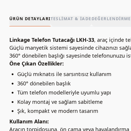
ÜRÜN DETAYLARI
TESLIMAT & İADE
DEĞERLENDIRME
Linkage Telefon Tutacağı LKH-33
, araç içinde 
Güçlü manyetik sistemi sayesinde cihazınızı sağla
360° dönebilen başlığı sayesinde telefonunuzu iste
Öne Çıkan Özellikler:
Güçlü mıknatıs ile sarsıntısız kullanım
360° dönebilen başlık
Tüm telefon modelleriyle uyumlu yapı
Kolay montaj ve sağlam sabitleme
Şık, kompakt ve modern tasarım
Kullanım Alanı:
Aracın torpidosuna, ön cama veya havalandırma ızg