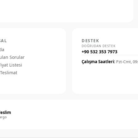
SAL
DESTEK
DOĞRUDAN DESTEK
da
+90 532 353 7973
ulan Sorular
Çalışma Saatleri:
Pzt-Cmt, 09
Fiyat Listesi
Teslimat
Teslim
argo