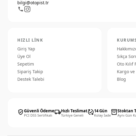
bilgi@otopist.tr
HIZLI LINK
KURUM
Giriş Yap
Hakkımız
Üye Ol
Sıkça Sor
Sepetim
Oto Kılıf 
Sipariş Takip
Kargo ve 
Destek Talebi
Blog
Güvenli Ödeme
Hızlı Teslimat
14 Gün
Stoktan 
verified_user
local_shipping
published_with_changes
inventory_2
PCI DSS Sertifikalı
Türkiye Geneli
Kolay İade
Aynı Gün K