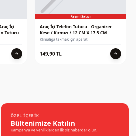
Resmi Satıcı
raç İçi
Araç İçi Telefon Tutucu - Organizer -
on Tutucu
Kese / Kırmızı / 12 CM X 17.5 CM
Klimalığa takmak için aparat
149,90 TL
arrow_forward
arrow_forward
ÖZEL İÇERIK
Bültenimize Katılın
Kampanya ve yeniliklerden ilk siz haberdar olun.