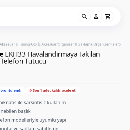
search
person
shopping_cart
 Aksesuar & Tuning
/
Oto İç Aksesuar
/
Organizer & Saklama
/
Organizer
/
Telefon Tut
e
LKH33 Havalandırmaya Takılan
 Telefon Tutucu
bolt
görüntülendi
Son 1 adet kaldı, acele et!
ıknatıs ile sarsıntısız kullanım
nebilen başlık
efon modelleriyle uyumlu yapı
montaj ve sağlam sabitleme