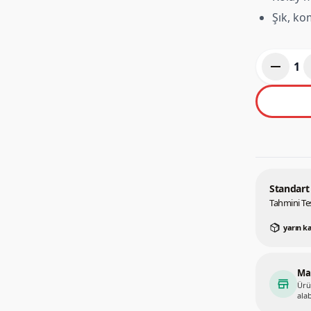
Şık, k
remove
1
Standart
Tahmini Te
yarın k
Ma
store
Ürü
alab