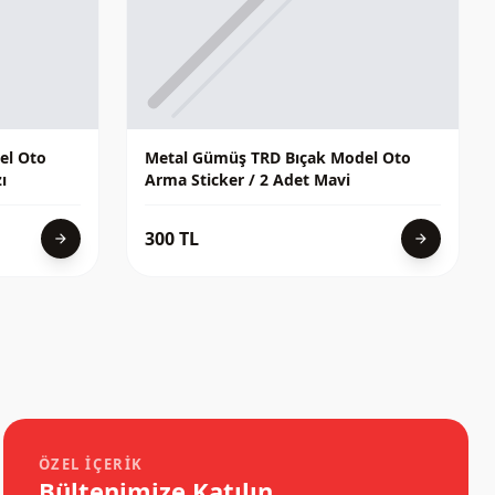
el Oto
Metal Gümüş TRD Bıçak Model Oto
ı
Arma Sticker / 2 Adet Mavi
300 TL
arrow_forward
arrow_forward
ÖZEL İÇERIK
Bültenimize Katılın