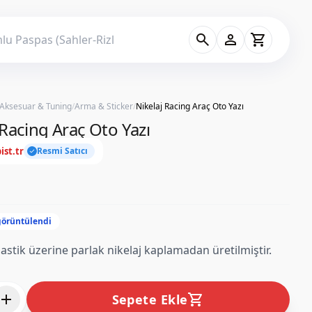
search
person
shopping_cart
 Aksesuar & Tuning
/
Arma & Sticker
/
Nikelaj Racing Araç Oto Yazı
 Racing Araç Oto Yazı
ist.tr
Resmi Satıcı
check
görüntülendi
astik üzerine parlak nikelaj kaplamadan üretilmiştir.
add
shopping_cart
Sepete Ekle