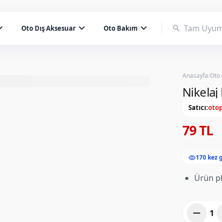
d_more
expand_more
expand_more
search
Oto Dış Aksesuar
Oto Bakım
Anasayfa
/
Oto
Nikelaj
Satıcı:
otop
79 TL
visibility
170 kez 
Ürün pl
remove
1