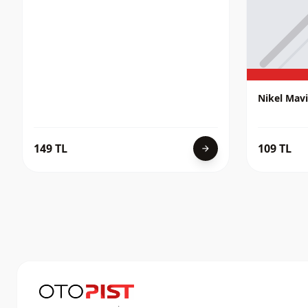
Nikel Mav
149 TL
109 TL
arrow_forward