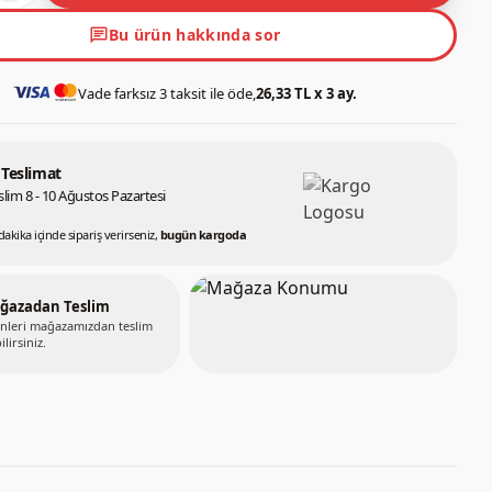
chat
Bu ürün hakkında sor
Vade farksız 3 taksit ile öde,
26,33 TL x 3 ay.
 Teslimat
lim 8 - 10 Ağustos Pazartesi
dakika içinde sipariş verirseniz,
bugün kargoda
ğazadan Teslim
nleri mağazamızdan teslim
ilirsiniz.