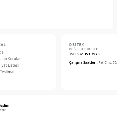
SAL
DESTEK
DOĞRUDAN DESTEK
da
+90 532 353 7973
ulan Sorular
Çalışma Saatleri:
Pzt-Cmt, 09
Fiyat Listesi
Teslimat
Teslim
argo