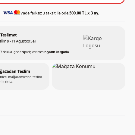
Vade farksız 3 taksit ile öde,
500,00 TL x 3 ay.
 Teslimat
lim 9 - 11 Ağustos Salı
37 dakika içinde sipariş verirseniz,
yarın kargoda
ğazadan Teslim
nleri mağazamızdan teslim
ilirsiniz.