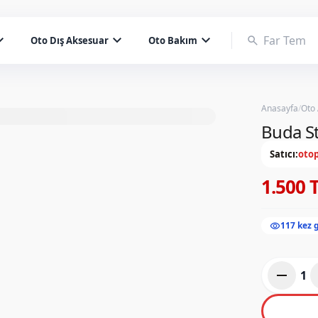
d_more
expand_more
expand_more
search
Oto Dış Aksesuar
Oto Bakım
Anasayfa
/
Oto
Buda St
Satıcı:
otop
1.500 
visibility
117 kez 
remove
1