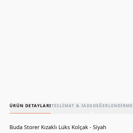
ÜRÜN DETAYLARI
TESLIMAT & İADE
DEĞERLENDIRME
Buda Storer Kızaklı Lüks Kolçak - Siyah