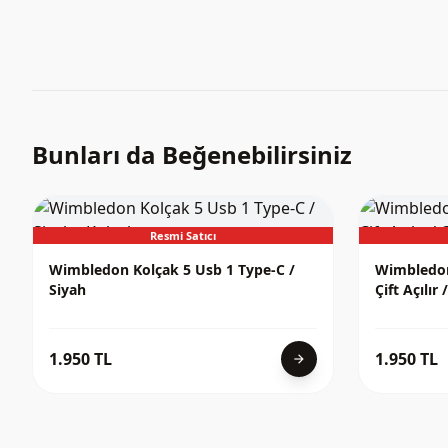
Bunları da Beğenebilirsiniz
Resmi Satıcı
Wimbledon Kolçak 5 Usb 1 Type-C /
Wimbledon
Siyah
Çift Açılır 
1.950 TL
1.950 TL
arrow_forward