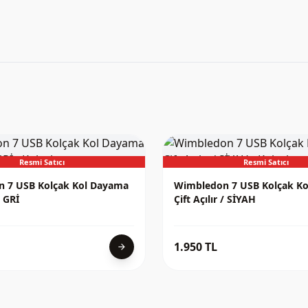
Resmi Satıcı
Resmi Satıcı
 7 USB Kolçak Kol Dayama
Wimbledon 7 USB Kolçak K
/ GRİ
Çift Açılır / SİYAH
1.950 TL
arrow_forward