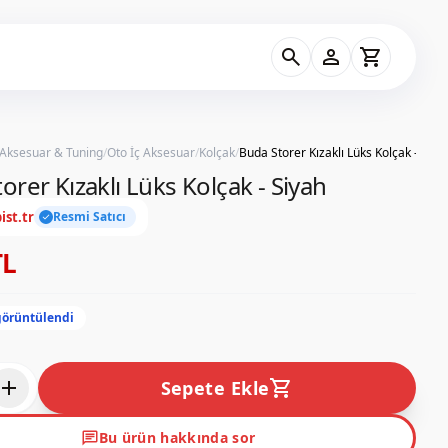
search
person
shopping_cart
 Aksesuar & Tuning
/
Oto İç Aksesuar
/
Kolçak
/
Buda Storer Kızaklı Lüks Kolçak - Siya
orer Kızaklı Lüks Kolçak - Siyah
ist.tr
Resmi Satıcı
check
TL
görüntülendi
add
shopping_cart
Sepete Ekle
chat
Bu ürün hakkında sor