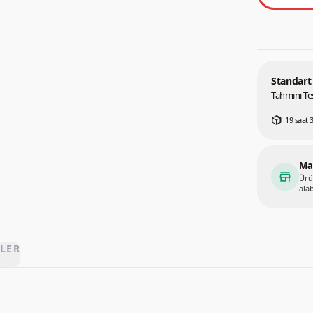
Standart
Tahmini Tes
19 saat 
Ma
store
Ürü
alab
LER