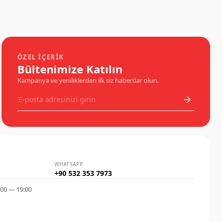
arasındaki bu boş bölgeyi doldurarak estetik bir
görünüm kazandırır.Siyah deri kaplama dış
yüzey görünümü ile aracınızın içine estetik bir
görünüm kazandırır.Ergonomik tasarımı
sayesinde geriye katlanma özelliğine
sahiptir.Sürekli seyahat edenler gün içerisinde
trafikte olanlar için ideal bir üründür.
ÖZEL İÇERIK
Bültenimize Katılın
Kampanya ve yeniliklerden ilk siz haberdar olun.
WHATSAPP
+90 532 353 7973
:00 — 19:00