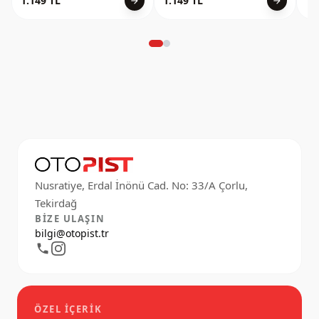
1.149 TL
1.149 TL
1.
arrow_forward
arrow_forward
bul
yıll
mod
uyu
üre
Polo
ban
gelm
kull
Nusratiye, Erdal İnönü Cad. No: 33/A Çorlu,
BIZE ULAŞIN
bilgi@otopist.tr
ÖZEL İÇERIK