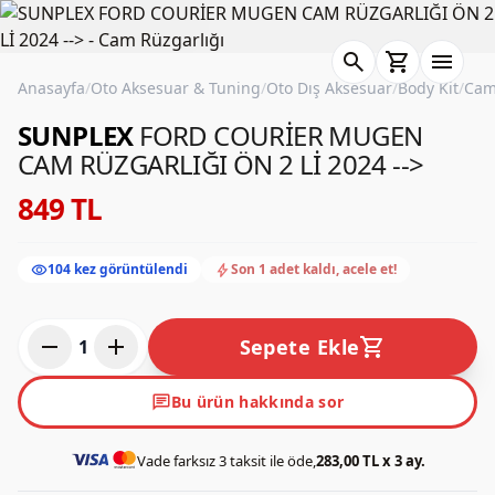
search
shopping_cart
menu
Anasayfa
/
Oto Aksesuar & Tuning
/
Oto Dış Aksesuar
/
Body Kit
/
Cam
SUNPLEX
FORD COURİER MUGEN
CAM RÜZGARLIĞI ÖN 2 Lİ 2024 -->
849 TL
visibility
bolt
104 kez görüntülendi
Son 1 adet kaldı, acele et!
remove
add
shopping_cart
Sepete Ekle
1
chat
Bu ürün hakkında sor
Vade farksız 3 taksit ile öde,
283,00 TL x 3 ay.