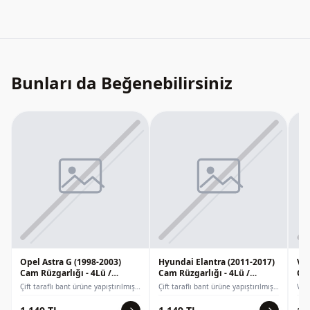
Bunları da Beğenebilirsiniz
Opel Astra G (1998-2003)
Hyundai Elantra (2011-2017)
Vo
Cam Rüzgarlığı - 4Lü /
Cam Rüzgarlığı - 4Lü /
Cam
Sunplex
Sunplex
Su
Çift taraflı bant ürüne yapıştırılmış
Çift taraflı bant ürüne yapıştırılmış
Vol
olarak gelmektedir.3M Çift Taraflı
olarak gelmektedir.3M Çift Taraflı
ve 
Bant kullanılmıştır.
Bant kullanılmıştır.
üret