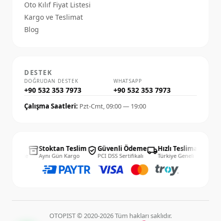
Oto Kılıf Fiyat Listesi
Kargo ve Teslimat
Blog
DESTEK
DOĞRUDAN DESTEK
WHATSAPP
+90 532 353 7973
+90 532 353 7973
Çalışma Saatleri:
Pzt-Cmt, 09:00 — 19:00
14 Gün
Stoktan Teslim
Güvenli Ödeme
Hızlı Teslimat
14 
inventory_2
verified_user
local_shipping
published_with_changes
Kolay İade
Aynı Gün Kargo
PCI DSS Sertifikalı
Türkiye Geneli
Kola
OTOPIST © 2020-2026 Tüm hakları saklıdır.