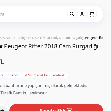
search
person
shopping_cart
 Aksesuar & Tuning
/
Oto Dış Aksesuar
/
Body Kit
/
Cam Rüzgarlığı
/
x
Peugeot Rifter 2018 Cam Rüzgarlığı -
TL
bolt
görüntülendi
Son 1 adet kaldı, acele et!
raflı bant ürüne yapıştırılmış olarak gelmektedir.
Taraflı Bant kullanılmıştır.
add
shopping_cart
Sepete Ekle