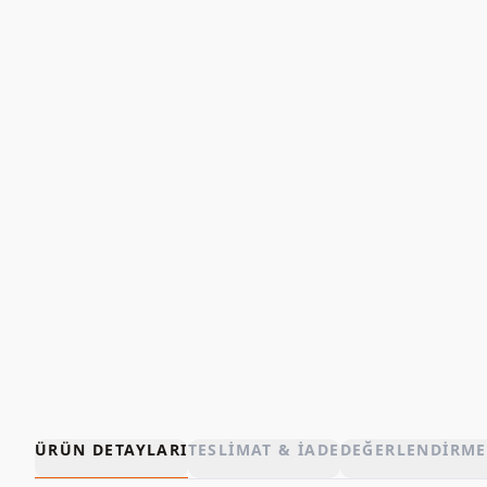
ÜRÜN DETAYLARI
TESLIMAT & İADE
DEĞERLENDIRME