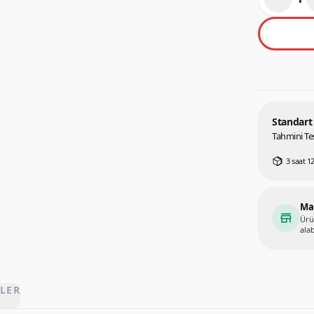
Standart
Tahmini Tes
3 saat 12
Ma
store
Ürü
alab
LER