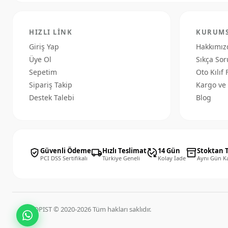
dikkat ediniz.
HIZLI LINK
KURUM
Giriş Yap
Hakkımız
Üye Ol
Sıkça Sor
Sepetim
Oto Kılıf 
Sipariş Takip
Kargo ve 
Destek Talebi
Blog
Güvenli Ödeme
Hızlı Teslimat
14 Gün
Stoktan 
verified_user
local_shipping
published_with_changes
inventory_2
PCI DSS Sertifikalı
Türkiye Geneli
Kolay İade
Aynı Gün K
OTOPIST © 2020-2026 Tüm hakları saklıdır.