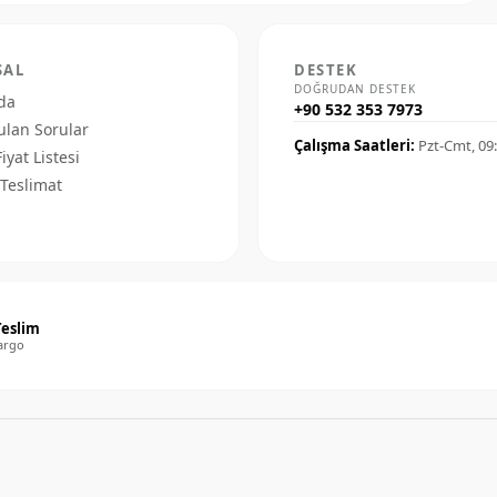
dikkat ediniz.
SAL
DESTEK
DOĞRUDAN DESTEK
da
+90 532 353 7973
ulan Sorular
Çalışma Saatleri:
Pzt-Cmt, 09
Fiyat Listesi
Teslimat
Teslim
argo