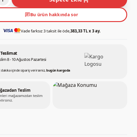
chat
Bu ürün hakkında sor
Vade farksız 3 taksit ile öde,
383,33 TL x 3 ay.
 Teslimat
lim 8 - 10 Ağustos Pazartesi
 dakika içinde sipariş verirseniz,
bugün kargoda
ğazadan Teslim
nleri mağazamızdan teslim
ilirsiniz.