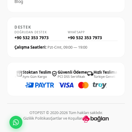
Blog
DESTEK
DOĞRUDAN DESTEK
WHATSAPP
+90 532 353 7973
+90 532 353 7973
Çalışma Saatleri:
Pzt-Cmt, 09:00 — 19:00
14 Gün
Stoktan Teslim
Güvenli Ödeme
Hızlı Teslimat
14 
inventory_2
verified_user
local_shipping
published_with_changes
olay İade
Aynı Gün Kargo
PCI DSS Sertifikalı
Türkiye Geneli
Kolay
OTOPIST © 2020-2026 Tüm hakları saklıdır.
Gizlilik Politikası
Şartlar ve Koşullar