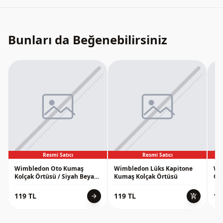
Bunları da Beğenebilirsiniz
Resmi Satıcı
Resmi Satıcı
Wimbledon Oto Kumaş
Wimbledon Lüks Kapitone
Wi
Kolçak Örtüsü / Siyah Beyaz
Kumaş Kolçak Örtüsü
Ört
Petek
119 TL
119 TL
11
arrow_forward
add_shopping_cart