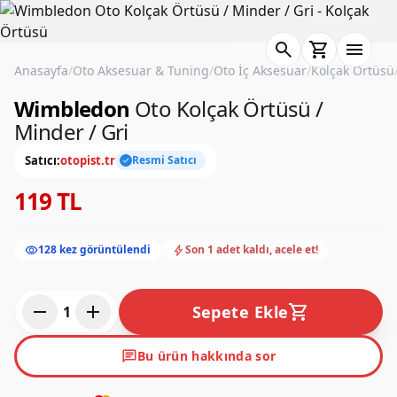
search
shopping_cart
menu
Anasayfa
/
Oto Aksesuar & Tuning
/
Oto İç Aksesuar
/
Kolçak Örtüsü
Wimbledon
Oto Kolçak Örtüsü /
Minder / Gri
Satıcı:
otopist.tr
Resmi Satıcı
check
119 TL
visibility
bolt
128 kez görüntülendi
Son 1 adet kaldı, acele et!
remove
add
shopping_cart
Sepete Ekle
1
chat
Bu ürün hakkında sor