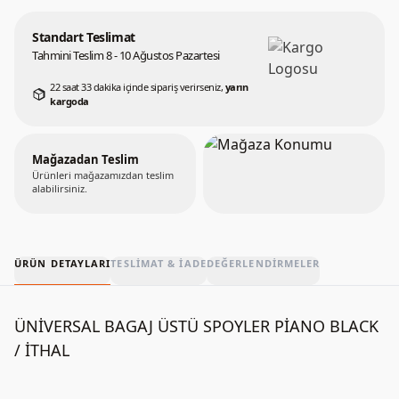
Standart Teslimat
Tahmini Teslim 8 - 10 Ağustos Pazartesi
22 saat 33 dakika içinde sipariş verirseniz,
yarın
kargoda
Mağazadan Teslim
Ürünleri mağazamızdan teslim
alabilirsiniz.
ÜRÜN DETAYLARI
TESLIMAT & İADE
DEĞERLENDIRMELER
ÜNİVERSAL BAGAJ ÜSTÜ SPOYLER PİANO BLACK
/ İTHAL