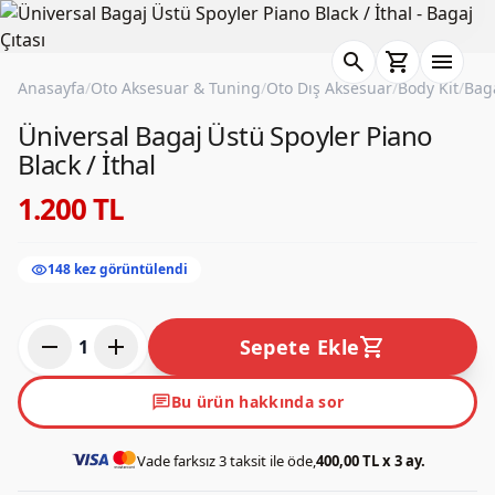
search
shopping_cart
menu
Anasayfa
/
Oto Aksesuar & Tuning
/
Oto Dış Aksesuar
/
Body Kit
/
Baga
Üniversal Bagaj Üstü Spoyler Piano
Black / İthal
1.200 TL
visibility
148 kez görüntülendi
remove
add
shopping_cart
Sepete Ekle
1
chat
Bu ürün hakkında sor
Vade farksız 3 taksit ile öde,
400,00 TL x 3 ay.