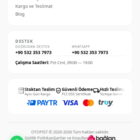
Kargo ve Teslimat
Blog
DESTEK
DOĞRUDAN DESTEK
WHATSAPP
+90 532 353 7973
+90 532 353 7973
Çalışma Saatleri:
Pzt-Cmt, 09:00 — 19:00
14 Gün
Stoktan Teslim
Güvenli Ödeme
Hızlı Teslimat
14 
inventory_2
verified_user
local_shipping
published_with_changes
Kolay İade
Aynı Gün Kargo
PCI DSS Sertifikalı
Türkiye Geneli
Kola
OTOPIST © 2020-2026 Tüm hakları saklıdır.
Gizlilik Politikası
Şartlar ve Koşullar