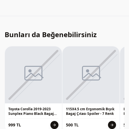
Bunları da Beğenebilirsiniz
Toyota Corolla 2019-2023
115X4.5 cm Ergonomik Bıyık
Le
Sunplex Piano Black Bagaj
Bagaj Çıtası Spoiler - 7 Renk
Bag
Çıtası - Spoiler
11
999 TL
500 TL
50
arrow_forward
arrow_forward