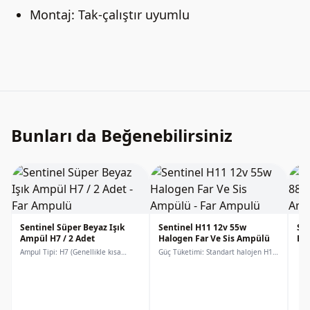
Montaj: Tak-çalıştır uyumlu
Bunları da Beğenebilirsiniz
Sentinel Süper Beyaz Işık
Sentinel H11 12v 55w
Sen
Ampül H7 / 2 Adet
Halogen Far Ve Si̇s Ampülü
Eğr
Am
Ampul Tipi: H7 (Genellikle kısa
Güç Tüketimi: Standart halojen H11
farlarda kullanılır, ancak bazı
ampuller genellikle 55 Watt güçle
araçlarda uzun veya sis farı da
çalışır.H8 ve H9 ile Benzerlik: H8, H9
olabilir).Renk Sıcaklığı: 5000 Kelvin.
ve H11 görsel olarak birbirine çok
Bu değer, standart sarı
benzer. Ancak H8 (35W) daha düşük,
halojenlerden (yaklaşık 3200K) daha
H9 (65W) ise daha yüksek güçtedir.