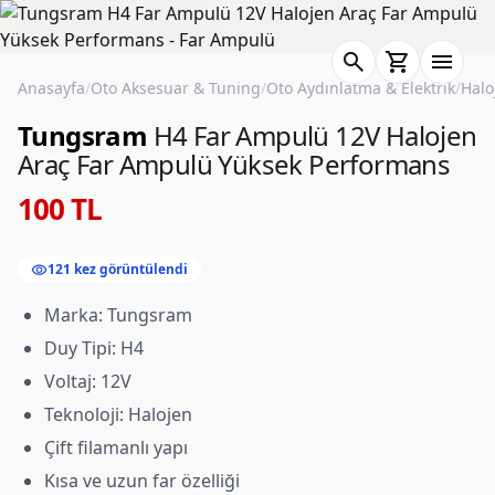
search
shopping_cart
menu
Anasayfa
/
Oto Aksesuar & Tuning
/
Oto Aydınlatma & Elektrik
/
Halo
Tungsram
H4 Far Ampulü 12V Halojen
Araç Far Ampulü Yüksek Performans
100 TL
visibility
121 kez görüntülendi
Marka: Tungsram
Duy Tipi: H4
Voltaj: 12V
Teknoloji: Halojen
Çift filamanlı yapı
Kısa ve uzun far özelliği