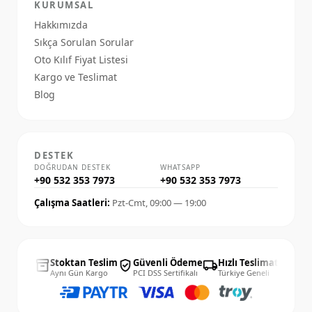
KURUMSAL
Hakkımızda
Sıkça Sorulan Sorular
Oto Kılıf Fiyat Listesi
Kargo ve Teslimat
Blog
DESTEK
DOĞRUDAN DESTEK
WHATSAPP
+90 532 353 7973
+90 532 353 7973
Çalışma Saatleri:
Pzt-Cmt, 09:00 — 19:00
4 Gün
Stoktan Teslim
Güvenli Ödeme
Hızlı Teslimat
14 G
inventory_2
verified_user
local_shipping
published_with_changes
lay İade
Aynı Gün Kargo
PCI DSS Sertifikalı
Türkiye Geneli
Kolay