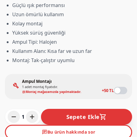
Güçlü ışık performansı
Uzun ömürlü kullanım
Kolay montaj
Yüksek sürüş güvenliği
Ampul Tipi: Halojen
Kullanım Alanı: Kısa far ve uzun far
Montaj: Tak-çalıştır uyumlu
Ampul Montajı
build
1 adet montaj fiyatıdır.
+50 TL
Montaj mağazamızda yapılmaktadır.
store
remove
add
shopping_cart
Sepete Ekle
1
chat
Bu ürün hakkında sor