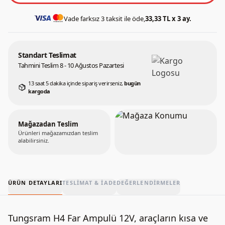
Vade farksız 3 taksit ile öde,
33,33 TL x 3 ay.
Standart Teslimat
Tahmini Teslim 8 - 10 Ağustos Pazartesi
13 saat 5 dakika içinde sipariş verirseniz,
bugün
kargoda
Mağazadan Teslim
Ürünleri mağazamızdan teslim
alabilirsiniz.
ÜRÜN DETAYLARI
TESLIMAT & İADE
DEĞERLENDIRMELER
Tungsram H4 Far Ampulü 12V, araçların kısa ve