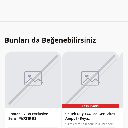
Bunları da Beğenebilirsiniz
Resmi Satıcı
Photon P21W Exclusive
93 Tek Duy 144 Led Geri Vites
T20
Serisi Ph7219 B2
Ampul - Beyaz
W2
Am
93 tek duy tip leddir.Ürün üzerinde
Amp