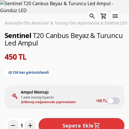
search
shopping_cart
menu
Anasayfa
/
Oto Aksesuar & Tuning
/
Oto Aydınlatma & Elektrik
/
LED 
Sentinel
T20 Canbus Beyaz & Turuncu
Led Ampul
450 TL
visibility
136 kez görüntülendi
Ampul Montajı
build
1 adet montaj fiyatıdır.
+50 TL
Montaj mağazamızda yapılmaktadır.
store
remove
add
shopping_cart
Sepete Ekle
1