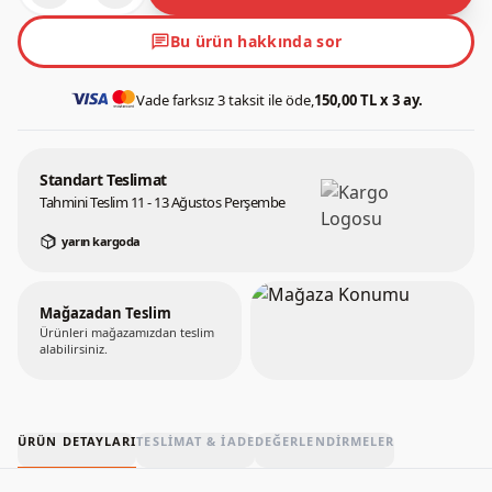
chat
Bu ürün hakkında sor
Vade farksız 3 taksit ile öde,
150,00 TL x 3 ay.
Standart Teslimat
Tahmini Teslim 11 - 13 Ağustos Perşembe
yarın kargoda
Mağazadan Teslim
Ürünleri mağazamızdan teslim
alabilirsiniz.
ÜRÜN DETAYLARI
TESLIMAT & İADE
DEĞERLENDIRMELER