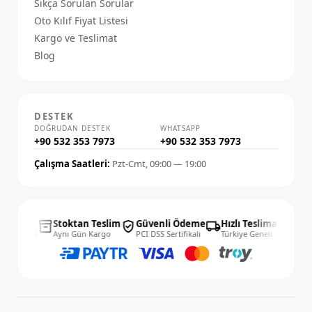
Sıkça Sorulan Sorular
Oto Kılıf Fiyat Listesi
Kargo ve Teslimat
Blog
DESTEK
DOĞRUDAN DESTEK
WHATSAPP
+90 532 353 7973
+90 532 353 7973
Çalışma Saatleri:
Pzt-Cmt, 09:00 — 19:00
14 Gün
Stoktan Teslim
Güvenli Ödeme
Hızlı Teslimat
14 
inventory_2
verified_user
local_shipping
published_with_changes
Kolay İade
Aynı Gün Kargo
PCI DSS Sertifikalı
Türkiye Geneli
Kola