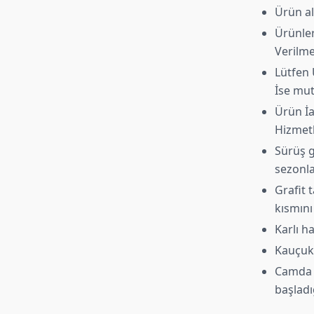
Ürün al
Ürünler
Verilme
Lütfen 
İse mut
Ürün İ
Hizmetl
Sürüş g
sezonla
Grafit 
kısmını
Karlı h
Kauçuk 
Camda ç
başladı