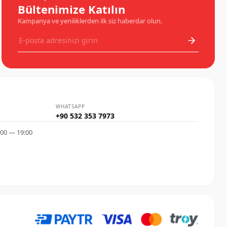
Bültenimize Katılın
silecek süpürge lastiğini ayrıca bir bez ile
temizleyiniz.Camda çizikler oluşmaması için izli
Kampanya ve yeniliklerden ilk siz haberdar olun.
ve sesli silmeye başladığında değiştiriniz.
WHATSAPP
+90 532 353 7973
:00 — 19:00