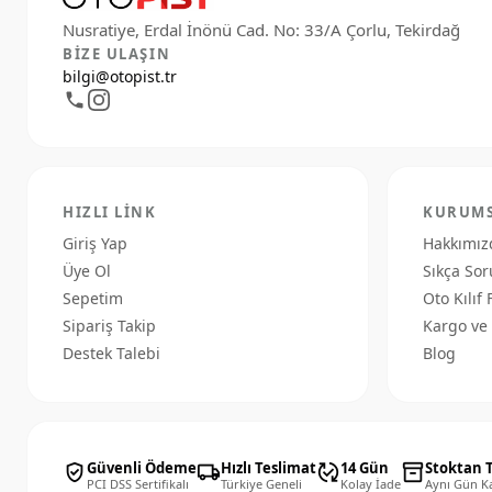
silecek süpürge lastiğini ayrıca bir bez ile
temizleyiniz.Camda çizikler oluşmaması için izli
ve sesli silmeye başladığında değiştiriniz.
BIZE ULAŞIN
bilgi@otopist.tr
HIZLI LINK
KURUM
Giriş Yap
Hakkımız
Üye Ol
Sıkça Sor
Sepetim
Oto Kılıf 
Sipariş Takip
Kargo ve 
Destek Talebi
Blog
Güvenli Ödeme
Hızlı Teslimat
14 Gün
Stoktan 
verified_user
local_shipping
published_with_changes
inventory_2
PCI DSS Sertifikalı
Türkiye Geneli
Kolay İade
Aynı Gün K