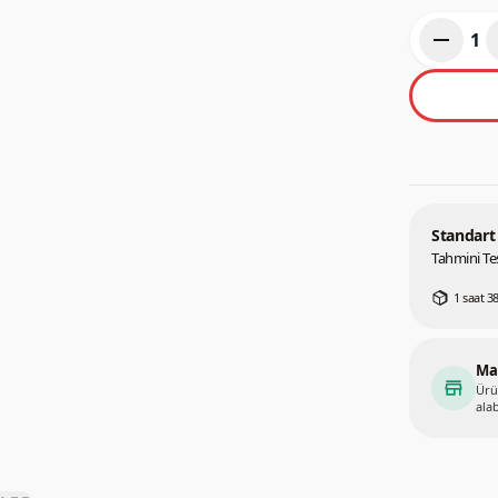
remove
1
Standart
Tahmini Tes
1 saat 38
Ma
store
Ürü
alab