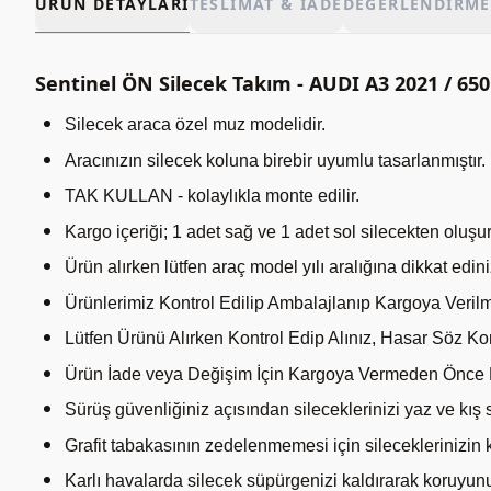
ÜRÜN DETAYLARI
TESLIMAT & İADE
DEĞERLENDIRME
Sentinel ÖN Silecek Takım - AUDI A3 2021 / 
Silecek araca özel muz modelidir.
Aracınızın silecek koluna birebir uyumlu tasarlanmıştır.
TAK KULLAN - kolaylıkla monte edilir.
Kargo içeriği; 1 adet sağ ve 1 adet sol silecekten oluşur
Ürün alırken lütfen araç model yılı aralığına dikkat edini
Ürünlerimiz Kontrol Edilip Ambalajlanıp Kargoya Verilm
Lütfen Ürünü Alırken Kontrol Edip Alınız, Hasar Söz Ko
Ürün İade veya Değişim İçin Kargoya Vermeden Önce Mü
Sürüş güvenliğiniz açısından sileceklerinizi yaz ve kış 
Grafit tabakasının zedelenmemesi için sileceklerinizin 
Karlı havalarda silecek süpürgenizi kaldırarak koruyun