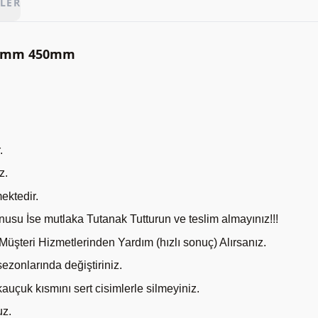
LER
650mm 450mm
.
z.
ektedir.
nusu İse mutlaka Tutanak Tutturun ve teslim almayınız!!!
şteri Hizmetlerinden Yardım (hızlı sonuç) Alırsanız.
sezonlarında değiştiriniz.
kauçuk kısmını sert cisimlerle silmeyiniz.
uz.