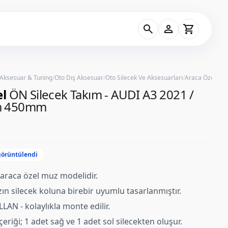
search
person
shopping_cart
 Aksesuar & Tuning
/
Oto Dış Aksesuar
/
Oto Silecek Ve Aksesuarları
/
Araca Özel Ön 
el
ÖN Silecek Takım - AUDI A3 2021 /
 450mm
görüntülendi
 araca özel muz modelidir.
zın silecek koluna birebir uyumlu tasarlanmıştır.
LAN - kolaylıkla monte edilir.
çeriği; 1 adet sağ ve 1 adet sol silecekten oluşur.