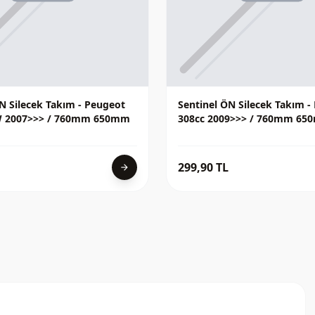
N Silecek Takım - Peugeot
Sentinel ÖN Silecek Takım -
W 2007>>> / 760mm 650mm
308cc 2009>>> / 760mm 6
299,90 TL
arrow_forward