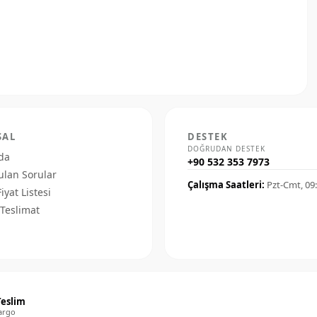
SAL
DESTEK
DOĞRUDAN DESTEK
da
+90 532 353 7973
ulan Sorular
Çalışma Saatleri:
Pzt-Cmt, 09
Fiyat Listesi
Teslimat
Teslim
argo