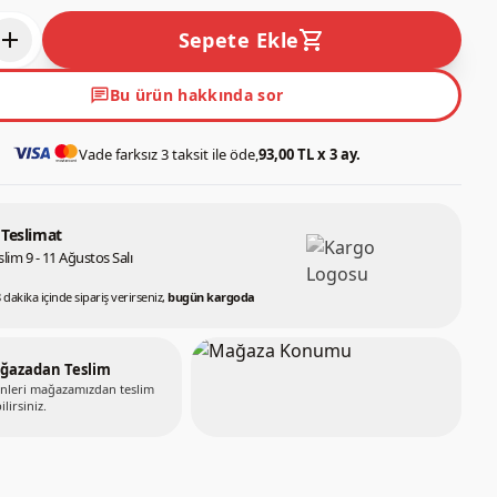
add
shopping_cart
Sepete Ekle
chat
Bu ürün hakkında sor
Vade farksız 3 taksit ile öde,
93,00 TL x 3 ay.
 Teslimat
lim 9 - 11 Ağustos Salı
 dakika içinde sipariş verirseniz,
bugün kargoda
ğazadan Teslim
nleri mağazamızdan teslim
ilirsiniz.