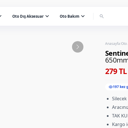
d_more
expand_more
expand_more
search
Oto Dış Aksesuar
Oto Bakım
Anasayfa
/
Oto
Sentin
650mm
279 TL
visibility
197 kez 
Silecek
Aracını
TAK KUL
Kargo i