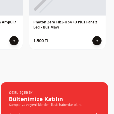
n Ampül /
Photon Zero Hb3-Hb4 +3 Plus Fansız
Led - Buz Mavi
1.500 TL
arrow_forward
arrow_forward
ÖZEL İÇERIK
Bültenimize Katılın
Kampanya ve yeniliklerden ilk siz haberdar olun.