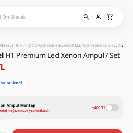
search
person
shopping_cart
 Aksesuar & Tuning
/
Oto Aydınlatma & Elektrik
/
LED Aydınlatma
/
Xenon LED
/
el
H1 Premium Led Xenon Ampül / Set
TL
görüntülendi
on Ampul Montajı
+400 TL
ntaj mağazamızda yapılmaktadır.