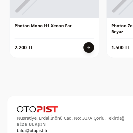
Photon Mono H1 Xenon Far
Photon Zer
Beyaz
2.200 TL
1.500 TL
arrow_forward
BIZE ULAŞIN
bilgi@otopist.tr