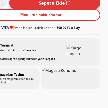
add
shopping_cart
Sepete Ekle
chat
Bu ürün hakkında sor
Vade farksız 3 taksit ile öde,
1,500,00 TL x 3 ay.
 Teslimat
lim 8 - 10 Ağustos Pazartesi
56 dakika içinde sipariş verirseniz,
yarın kargoda
ğazadan Teslim
nleri mağazamızdan teslim
ilirsiniz.