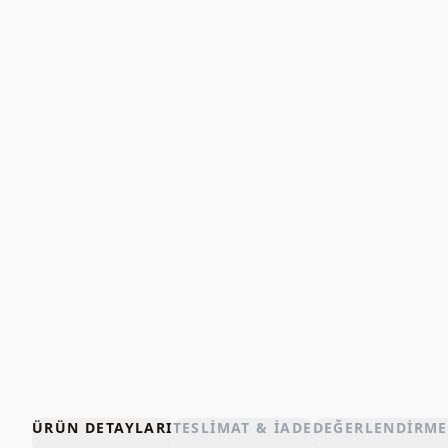
ÜRÜN DETAYLARI
TESLIMAT & İADE
DEĞERLENDIRME