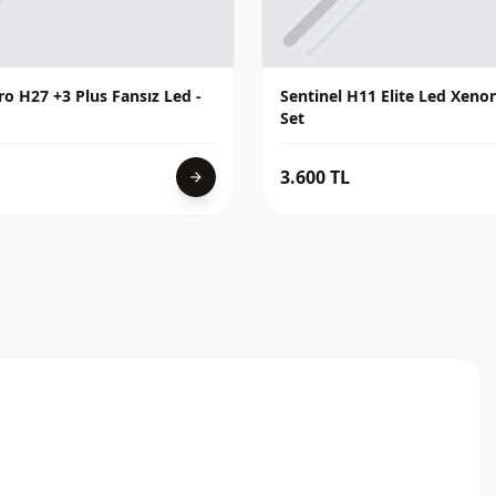
o H27 +3 Plus Fansız Led -
Sentinel H11 Elite Led Xeno
Set
3.600 TL
arrow_forward