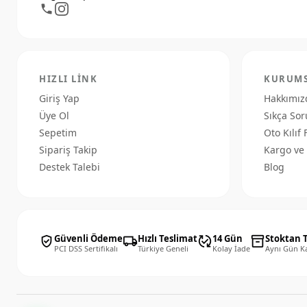
HIZLI LINK
KURUM
Giriş Yap
Hakkımız
Üye Ol
Sıkça Sor
Sepetim
Oto Kılıf 
Sipariş Takip
Kargo ve 
Destek Talebi
Blog
Güvenli Ödeme
Hızlı Teslimat
14 Gün
Stoktan 
verified_user
local_shipping
published_with_changes
inventory_2
PCI DSS Sertifikalı
Türkiye Geneli
Kolay İade
Aynı Gün K