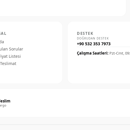
SAL
DESTEK
DOĞRUDAN DESTEK
da
+90 532 353 7973
ulan Sorular
Çalışma Saatleri:
Pzt-Cmt, 09
Fiyat Listesi
Teslimat
Teslim
argo