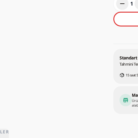
remove
1
Standart
Tahmini Tes
15 saat 
Ma
store
Ürü
alab
LER