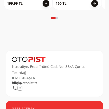
199,99 TL
160 TL
19
arrow_forward
arrow_forward
Nusratiye, Erdal İnönü Cad. No: 33/A Çorlu,
BIZE ULAŞIN
bilgi@otopist.tr
ÖZEL İÇERIK