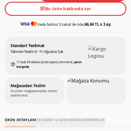
chat
Bu ürün hakkında sor
Vade farksız 3 taksit ile öde,
66,66 TL x 3 ay.
Standart Teslimat
Tahmini Teslim 9 - 11 Ağustos Salı
17 saat 39 dakika içinde sipariş verirseniz,
yarın
kargoda
Mağazadan Teslim
Ürünleri mağazamızdan teslim
alabilirsiniz.
ÜRÜN DETAYLARI
TESLIMAT & İADE
DEĞERLENDIRMELER