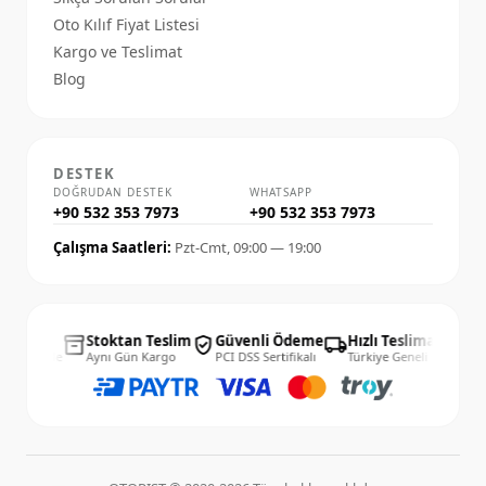
Oto Kılıf Fiyat Listesi
Kargo ve Teslimat
Blog
DESTEK
DOĞRUDAN DESTEK
WHATSAPP
+90 532 353 7973
+90 532 353 7973
Çalışma Saatleri:
Pzt-Cmt, 09:00 — 19:00
14 Gün
Stoktan Teslim
Güvenli Ödeme
Hızlı Teslimat
14 
inventory_2
verified_user
local_shipping
published_with_changes
Kolay İade
Aynı Gün Kargo
PCI DSS Sertifikalı
Türkiye Geneli
Kola