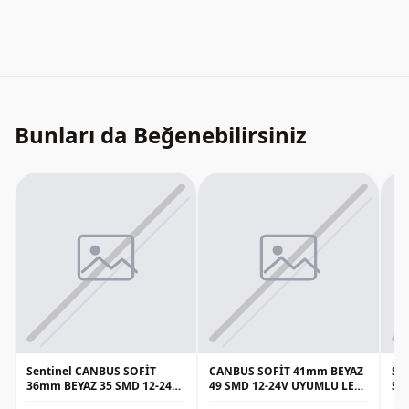
Bunları da Beğenebilirsiniz
Sentinel CANBUS SOFİT
CANBUS SOFİT 41mm BEYAZ
Se
36mm BEYAZ 35 SMD 12-24V
49 SMD 12-24V UYUMLU LED
Sof
LED Güçlü Işık - 2 Adet
Güçlü Işık - 2 Adet