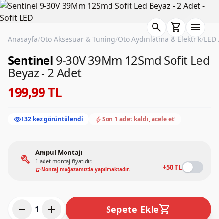
search
shopping_cart
menu
Anasayfa
/
Oto Aksesuar & Tuning
/
Oto Aydınlatma & Elektrik
/
LED 
Sentinel
9-30V 39Mm 12Smd Sofit Led
Beyaz - 2 Adet
199,99 TL
visibility
bolt
132 kez görüntülendi
Son 1 adet kaldı, acele et!
Ampul Montajı
build
1 adet montaj fiyatıdır.
+50 TL
Montaj mağazamızda yapılmaktadır.
store
remove
add
shopping_cart
Sepete Ekle
1