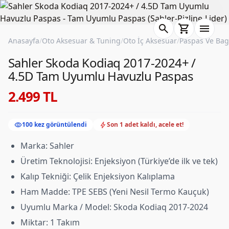
search
shopping_cart
menu
Anasayfa
/
Oto Aksesuar & Tuning
/
Oto İç Aksesuar
/
Paspas Ve Bag
Sahler Skoda Kodiaq 2017-2024+ /
4.5D Tam Uyumlu Havuzlu Paspas
2.499 TL
visibility
bolt
100 kez görüntülendi
Son 1 adet kaldı, acele et!
Marka: Sahler
Üretim Teknolojisi: Enjeksiyon (Türkiye’de ilk ve tek)
Kalıp Tekniği: Çelik Enjeksiyon Kalıplama
Ham Madde: TPE SEBS (Yeni Nesil Termo Kauçuk)
Uyumlu Marka / Model: Skoda Kodiaq 2017-2024
Miktar: 1 Takım