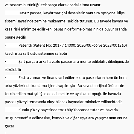
ve tasarım bütünlüğü tek parça olarak pedal altına uzanır
- Havuz paspas, kaydırmaz çivi desenlerin yanı sıra opsiyonel klips
sistemi sayesinde zemine mükemmel şekilde tutunur. Bu sayede kayma ve
kaza riski minimize edilirken, papasın deforme olmasının da büyür oranda
önüne geçilir
- Patentli (Patent No: 2017 / 14000; 2020/08766 ve 2023/001210)
kaydırmaz şaft üstü sistemine sahiptir
- Şaft parçası arka havuzlu paspaslara monte edilebilir, dilediğinizde
sökülebilir
- Ekstra zaman ve finans sarf edilerek oto paspasların hem ön hem
arka yüzlerinde kumlama işlemi yapılmıştır. Bu sayede orijinal ürünlerde
tercih edilen mat şıklığı elde edilmekte ve ayakkabı topuğu ile havuzlu
paspas yüzeyi temasında oluşabilecek kaymalar minimize edilmektedir
- Kumlu yüzeyi sayesinde tozu büyük oranda tutar ve havada
uçuşup teneffüs edilmesine, konsola ve diğer eşyalara yapışmasının önüne
geçer