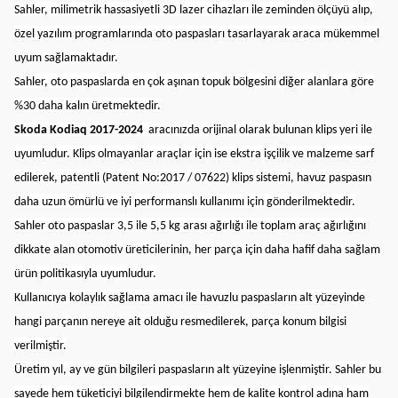
Sahler, milimetrik hassasiyetli 3D lazer cihazları ile zeminden ölçüyü alıp,
özel yazılım programlarında oto paspasları tasarlayarak araca mükemmel
uyum sağlamaktadır.
Sahler, oto paspaslarda en çok aşınan topuk bölgesini diğer alanlara göre
%30 daha kalın üretmektedir.
Skoda Kodiaq 2017-2024
aracınızda orijinal olarak bulunan klips yeri ile
uyumludur. Klips olmayanlar araçlar için ise ekstra işçilik ve malzeme sarf
edilerek, patentli (Patent No:2017 / 07622) klips sistemi, havuz paspasın
daha uzun ömürlü ve iyi performanslı kullanımı için gönderilmektedir.
Sahler oto paspaslar 3,5 ile 5,5 kg arası ağırlığı ile toplam araç ağırlığını
dikkate alan otomotiv üreticilerinin, her parça için daha hafif daha sağlam
ürün politikasıyla uyumludur.
Kullanıcıya kolaylık sağlama amacı ile havuzlu paspasların alt yüzeyinde
hangi parçanın nereye ait olduğu resmedilerek, parça konum bilgisi
verilmiştir.
Üretim yıl, ay ve gün bilgileri paspasların alt yüzeyine işlenmiştir. Sahler bu
sayede hem tüketiciyi bilgilendirmekte hem de kalite kontrol adına ham