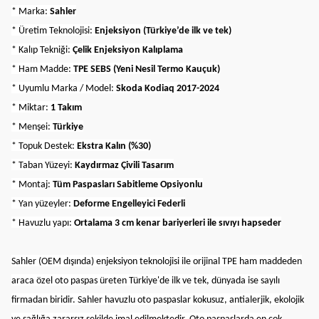
* Marka:
Sahler
* Üretim Teknolojisi:
Enjeksiyon (Türkiye’de ilk ve tek)
* Kalıp Tekniği:
Çelik Enjeksiyon Kalıplama
* Ham Madde:
TPE SEBS (Yeni Nesil Termo Kauçuk)
* Uyumlu Marka / Model:
Skoda Kodiaq 2017-2024
* Miktar:
1 Takım
* Menşei:
Türkiye
* Topuk Destek:
Ekstra Kalın (%30)
* Taban Yüzeyi:
Kaydırmaz Çivili Tasarım
* Montaj:
Tüm Paspasları Sabitleme Opsiyonlu
* Yan yüzeyler:
Deforme Engelleyici Federli
* Havuzlu yapı:
Ortalama 3 cm kenar bariyerleri ile sıvıyı hapseder
Sahler (OEM dışında) enjeksiyon teknolojisi ile orijinal TPE ham maddeden
araca özel oto paspas üreten Türkiye'de ilk ve tek, dünyada ise sayılı
firmadan biridir. Sahler havuzlu oto paspaslar kokusuz, antialerjik, ekolojik