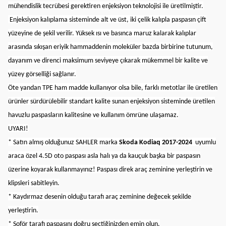
mühendislik tecrübesi gerektiren enjeksiyon teknolojisi ile üretilmiştir.
Enjeksiyon kalıplama sisteminde alt ve üst, iki çelik kalıpla paspasın çift
yüzeyine de şekil verilir. Yüksek ısı ve basınca maruz kalarak kalıplar
arasında sıkışan eriyik hammaddenin moleküler bazda birbirine tutunum,
dayanım ve direnci maksimum seviyeye çıkarak mükemmel bir kalite ve
yüzey görselliği sağlanır.
Öte yandan TPE ham madde kullanıyor olsa bile, farklı metotlar ile üretilen
ürünler sürdürülebilir standart kalite sunan enjeksiyon sisteminde üretilen
havuzlu paspasların kalitesine ve kullanım ömrüne ulaşamaz.
UYARI!
* Satın almış olduğunuz SAHLER marka
Skoda Kodiaq 2017-2024
uyumlu
araca özel 4.5D oto paspası asla halı ya da kauçuk başka bir paspasın
üzerine koyarak kullanmayınız! Paspası direk araç zeminine yerleştirin ve
klipsleri sabitleyin.
* Kaydırmaz desenin olduğu tarafı araç zeminine değecek şekilde
yerleştirin.
* Şoför tarafı paspasını doğru seçtiğinizden emin olun.