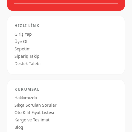
artırılmamıştır- 3D Lazer cihazı ve
özel yazılım programları ile
milimetrik hassasiyetle alınan kalıp
ölçüsü sayesinde araca mükemmel
uyum ve havuzlu yapı
HIZLI LINK
sağlanmıştırSıvı, kir, toz ve çamur
gibi maddelerin paspasın altına
Giriş Yap
geçmesini engelleyen yüksek kenar
bariyerleriKenar bariyerleri
Üye Ol
piyasada üretilen piyasadaki 3D
paspasların aksine, boşlukları
Sepetim
kapatmak için yana salınım yapan
Sipariş Takip
bir yapıda değil aksine formunda
durabilen yapıdadır. Bu sayede
Destek Talebi
paspas bütün yüzeylere tam
oturduğu için, zeminde hareket
etmesini ve deformasyonu
önler.Havuz oluşturulurken paspas
deseni piyasadaki diğer
paspaslardaki gibi kesintiye
KURUMSAL
uğramaz, OEM paspaslarda olduğu
gibi desen ve tasarım bütünlüğü tek
Hakkımızda
parça olarak pedal altına
Sıkça Sorulan Sorular
uzanırHavuz paspas, kaydırmaz çivi
desenlerin yanı sıra opsiyonel klips
Oto Kılıf Fiyat Listesi
sistemi sayesinde zemine
mükemmel şekilde tutunur. Bu
Kargo ve Teslimat
sayede kayma ve kaza riski
Blog
minimize edilirken, papasın
deforme olmasının da büyür oranda