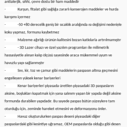
antialerjik, sıhhi, çevre dostu bir ham maddedir
- Kurşun, fitalat gibi sağlığa zararlı kanserojen maddeler ve hurda
karışımı içermez
- -50 +80 derecelik geniş bir sıcaklık aralığında ısı değişimi nedeniyle
koku yapmaz, formunu kaybetmez
- Malzeme ağırlığı ürünün kalitesini bozan katkılarla artırılmamıştır
- - 3D Lazer cihazı ve özel yazılım programları ile milimetrik
hassasiyetle alınan kalıp ölçüsü sayesinde araca mükemmel uyum ve
havuzlu yapı sağlanmıştır
- Sıvı, kir, toz ve çamur gibi maddelerin paspasın altına geçmesini
engelleyen yüksek kenar bariyerleri
- Kenar bariyerleri piyasada üretilen piyasadaki 3D paspasların
aksine, boşlukları kapatmak için yana salınım yapan bir yapıda değil aksine
formunda durabilen yapıdadır. Bu sayede paspas bütün yüzeylere tam
oturduğu için, zeminde hareket etmesini ve deformasyonu önler.
- Havuz oluşturulurken paspas deseni piyasadaki diğer
paspaslardaki gibi kesintiye uğramaz, OEM paspaslarda olduğu gibi desen