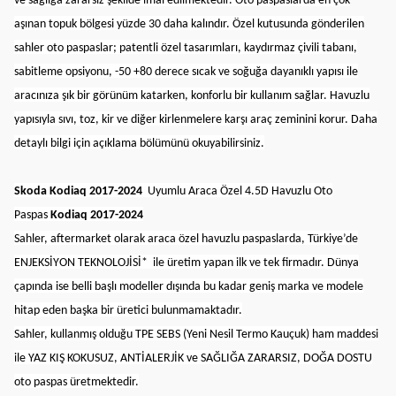
ve sağlığa zararsız şekilde imal edilmektedir. Oto paspaslarda en çok
aşınan topuk bölgesi yüzde 30 daha kalındır. Özel kutusunda gönderilen
sahler oto paspaslar; patentli özel tasarımları, kaydırmaz çivili tabanı,
sabitleme opsiyonu, -50 +80 derece sıcak ve soğuğa dayanıklı yapısı ile
aracınıza şık bir görünüm katarken, konforlu bir kullanım sağlar. Havuzlu
yapısıyla sıvı, toz, kir ve diğer kirlenmelere karşı araç zeminini korur. Daha
detaylı bilgi için açıklama bölümünü okuyabilirsiniz.
Skoda Kodiaq 2017-2024
Uyumlu Araca Özel 4.5D Havuzlu Oto
Paspas
Kodiaq 2017-2024
Sahler, aftermarket olarak araca özel havuzlu paspaslarda, Türkiye’de
ENJEKSİYON TEKNOLOJİSİ* ile üretim yapan ilk ve tek firmadır. Dünya
çapında ise belli başlı modeller dışında bu kadar geniş marka ve modele
hitap eden başka bir üretici bulunmamaktadır.
Sahler, kullanmış olduğu TPE SEBS (Yeni Nesil Termo Kauçuk) ham maddesi
ile YAZ KIŞ KOKUSUZ, ANTİALERJİK ve SAĞLIĞA ZARARSIZ, DOĞA DOSTU
oto paspas üretmektedir.