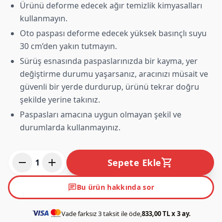
Ürünü deforme edecek ağır temizlik kimyasalları
kullanmayın.
Oto paspası deforme edecek yüksek basınçlı suyu
30 cm’den yakın tutmayın.
Sürüş esnasında paspaslarınızda bir kayma, yer
değiştirme durumu yaşarsanız, aracınızı müsait ve
güvenli bir yerde durdurup, ürünü tekrar doğru
şekilde yerine takınız.
Paspasları amacına uygun olmayan şekil ve
durumlarda kullanmayınız.
remove
add
shopping_cart
Sepete Ekle
1
chat
Bu ürün hakkında sor
Vade farksız 3 taksit ile öde,
833,00 TL x 3 ay.