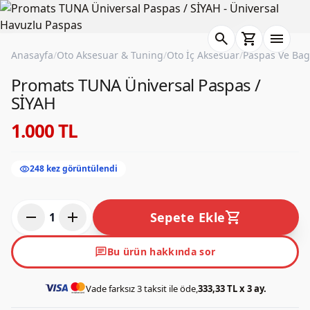
search
shopping_cart
menu
Anasayfa
/
Oto Aksesuar & Tuning
/
Oto İç Aksesuar
/
Paspas Ve Bag
Promats TUNA Üniversal Paspas /
SİYAH
1.000 TL
visibility
248 kez görüntülendi
remove
add
shopping_cart
Sepete Ekle
1
chat
Bu ürün hakkında sor
Vade farksız 3 taksit ile öde,
333,33 TL x 3 ay.