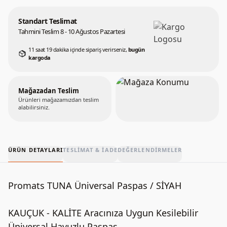
Standart Teslimat
Tahmini Teslim 8 - 10 Ağustos Pazartesi
11 saat 19 dakika içinde sipariş verirseniz,
bugün
kargoda
Mağazadan Teslim
Ürünleri mağazamızdan teslim
alabilirsiniz.
ÜRÜN DETAYLARI
TESLIMAT & İADE
DEĞERLENDIRMELER
Promats TUNA Üniversal Paspas / SİYAH
KAUÇUK - KALİTE Aracınıza Uygun Kesilebilir
Üniversal Havuzlu Paspas