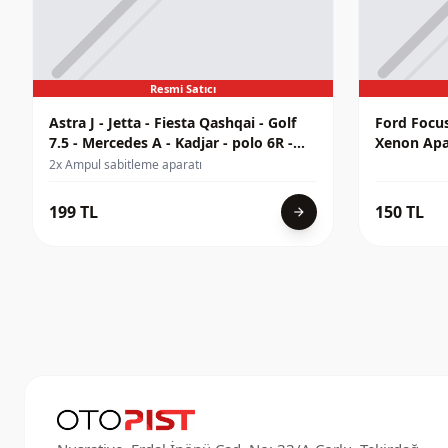
Resmi Satıcı
Astra J - Jetta - Fiesta Qashqai - Golf
Ford Focus
7.5 - Mercedes A - Kadjar - polo 6R -
Xenon Apar
İnsignia Xenon Far Sabitleme Aparatı
2x Ampul sabitleme aparatı
199 TL
150 TL
arrow_forward