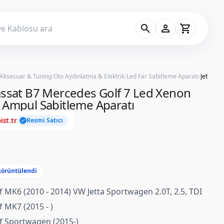
search
person
shopping_cart
 Aksesuar & Tuning
/
Oto Aydınlatma & Elektrik
/
Led Far Sabitleme Aparatı
/
assat B7 Mercedes Golf 7 Led Xenon
 Ampul Sabitleme Aparatı
ist.tr
Resmi Satıcı
check
görüntülendi
 MK6 (2010 - 2014) VW Jetta Sportwagen 2.0T, 2.5, TDI
 MK7 (2015 - )
f Sportwagen (2015-)