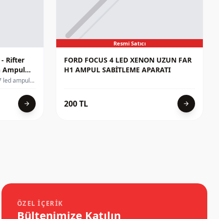
Resmi Satıcı
FORD FOCUS 4 LED XENON UZUN FAR
n Ampul
H1 AMPUL SABİTLEME APARATI
7 led ampul
i olan montaj
raçlarda
200 TL
 sabitleme
arrow_forward
arrow_forward
ğinde 2 adet
ır
ÖZEL İÇERIK
Bültenimize Katılın