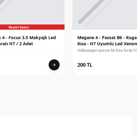
Resmi Satıcı
 4 - Focus 3.5 Makyajlı Led
Megane 4 - Passat B6 - Kuga - Rifter
atı H7 / 2 Adet
Kısa - H7 Uyumlu Led Xeno
Sabitleme Aparatı / 1 Adet
Volkswagen passat b6 kısa farda h
sabitlemesinde kullanılması gerekl
aparatıdır Volkswagen passat b6 a
200 TL
arrow_forward
fabrikasyon bulunan halojen ampul
aparatı yerine kullanılır Paket içeri
led sabitleme aparatı bulunmaktad