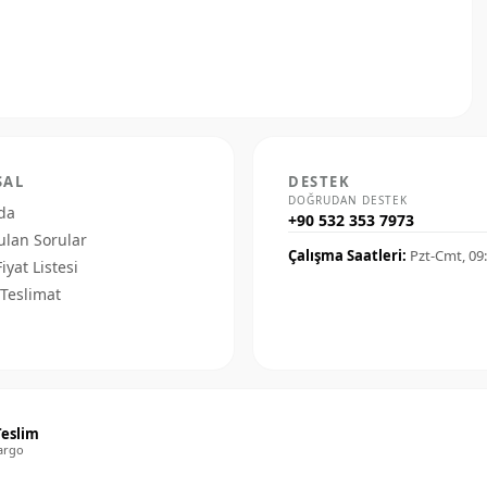
SAL
DESTEK
DOĞRUDAN DESTEK
da
+90 532 353 7973
ulan Sorular
Çalışma Saatleri:
Pzt-Cmt, 09
Fiyat Listesi
Teslimat
Teslim
argo