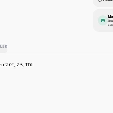
Ma
store
Ürü
alab
LER
 2.0T, 2.5, TDI