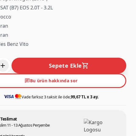
AT (B7) EOS 2.0T - 3.2L
rocco
ran
ran
es Benz Vito
add
shopping_cart
Sepete Ekle
chat
Bu ürün hakkında sor
Vade farksız 3 taksit ile öde,
99,67 TL x 3 ay.
 Teslimat
slim 11 - 13 Ağustos Perşembe
si günü kargoda