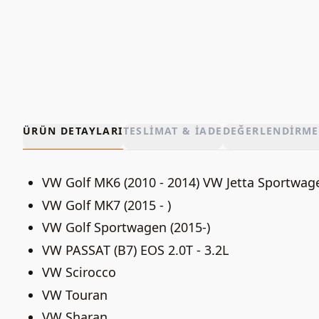
ÜRÜN DETAYLARI
TESLIMAT & İADE
DEĞERLENDIRME
VW Golf MK6 (2010 - 2014) VW Jetta Sportwagen
VW Golf MK7 (2015 - )
VW Golf Sportwagen (2015-)
VW PASSAT (B7) EOS 2.0T - 3.2L
VW Scirocco
VW Touran
VW Sharan