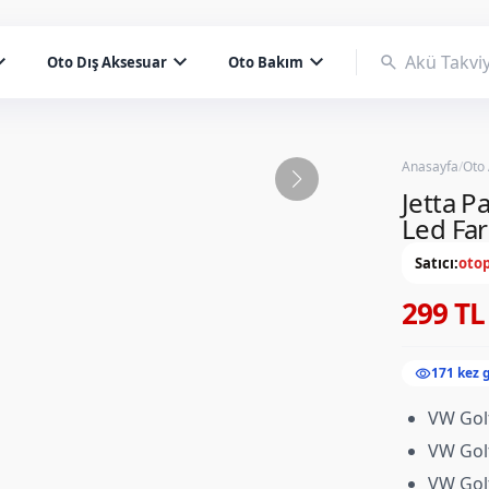
d_more
expand_more
expand_more
search
Oto Dış Aksesuar
Oto Bakım
Anasayfa
/
Oto
Jetta P
Led Far
Satıcı:
otop
299 TL
visibility
171 kez 
VW Golf
VW Golf
VW Gol