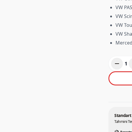
VW PASS
VW Sci
VW Tou
VW Sha
Merced
remove
1
Standart
Tahmini Te
Pazarte