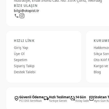
BIZE ULAŞIN
bilgi@otopist.tr
HIZLI LINK
KURUM
Giriş Yap
Hakkımız
Üye Ol
Sıkça Sor
Sepetim
Oto Kılıf 
Sipariş Takip
Kargo ve 
Destek Talebi
Blog
Güvenli Ödeme
Hızlı Teslimat
14 Gün
Stoktan 
verified_user
local_shipping
published_with_changes
inventory_2
PCI DSS Sertifikalı
Türkiye Geneli
Kolay İade
Aynı Gün K