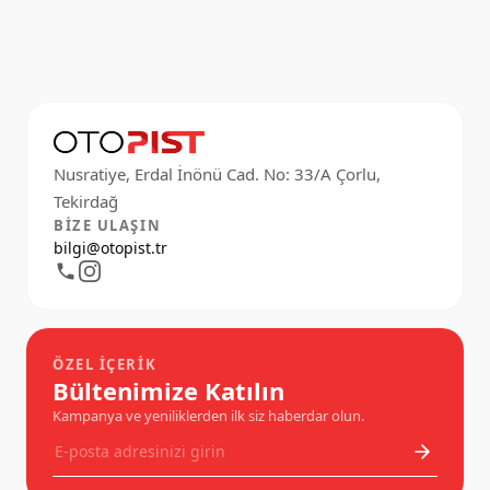
Nusratiye, Erdal İnönü Cad. No: 33/A Çorlu,
BIZE ULAŞIN
bilgi@otopist.tr
ÖZEL İÇERIK
Bültenimize Katılın
Kampanya ve yeniliklerden ilk siz haberdar olun.