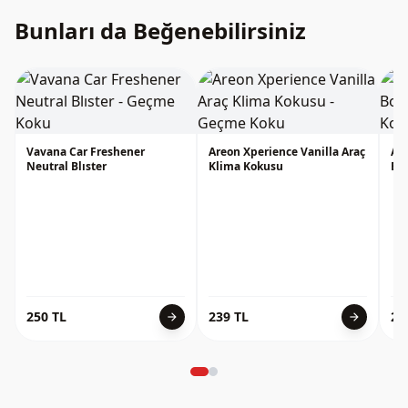
Bunları da Beğenebilirsiniz
Vavana Car Freshener
Areon Xperience Vanilla Araç
Ar
Neutral Blıster
Klima Kokusu
Bo
250 TL
239 TL
23
arrow_forward
arrow_forward