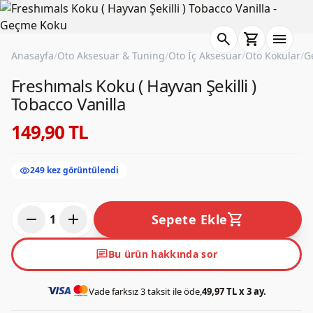
search
shopping_cart
menu
Anasayfa
/
Oto Aksesuar & Tuning
/
Oto İç Aksesuar
/
Oto Kokular
/
G
Freshımals Koku ( Hayvan Şekilli )
Tobacco Vanilla
149,90 TL
visibility
249 kez görüntülendi
remove
add
shopping_cart
Sepete Ekle
1
chat
Bu ürün hakkında sor
Vade farksız 3 taksit ile öde,
49,97 TL x 3 ay.