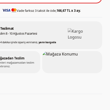
Vade farksız 3 taksit ile öde,
166,67 TL x 3 ay.
 Teslimat
lim 8 - 10 Ağustos Pazartesi
44 dakika içinde sipariş verirseniz,
yarın kargoda
ğazadan Teslim
nleri mağazamızdan teslim
ilirsiniz.