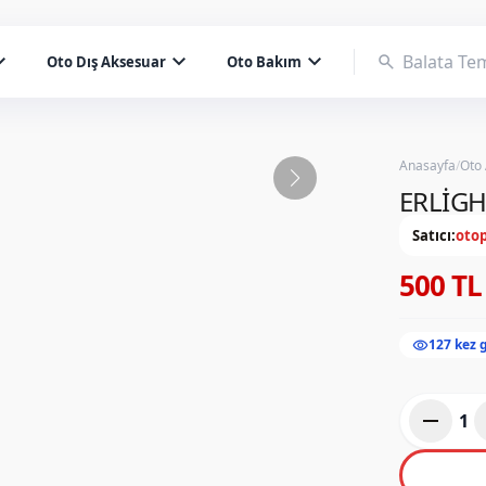
d_more
expand_more
expand_more
search
Oto Dış Aksesuar
Oto Bakım
Anasayfa
/
Oto
ERLİGH
Satıcı:
otop
500 TL
visibility
127 kez 
remove
1