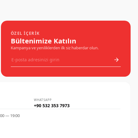
aracınızın sinyal duyundaki yuvalar tam karşılıklı
değil de hafif çapraz (150 derecelik açı)
duruyorsa, o araç BAU15S
kullanıyordur.ÖzellikPY21W (BAU15S)P21W
(BA15S)Cam RengiTuruncu (Amber)ŞeffafPim
Açısı150° (Asimetrik/Çapraz)180°
(Simetrik/Karşılıklı)Kullanım AlanıSinyal
ÖZEL İÇERIK
LambasıFren, Geri Vites, Gündüz Farı
Bültenimize Katılın
Kampanya ve yeniliklerden ilk siz haberdar olun.
WHATSAPP
+90 532 353 7973
:00 — 19:00