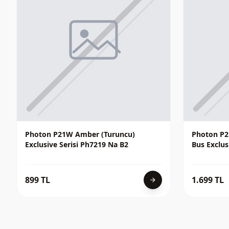
Photon P21W Amber (Turuncu)
Photon P2
Exclusive Serisi Ph7219 Na B2
Bus Exclus
899 TL
1.699 TL
arrow_forward