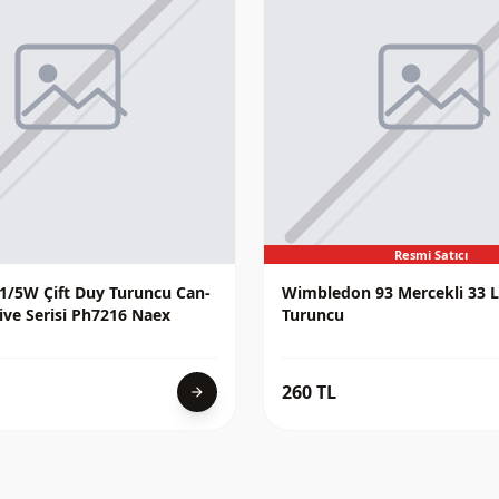
Resmi Satıcı
1/5W Çift Duy Turuncu Can-
Wimbledon 93 Mercekli̇ 33 L
ive Serisi Ph7216 Naex
Turuncu
260 TL
arrow_forward