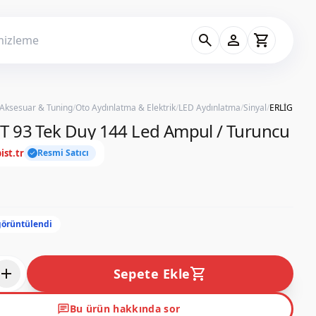
search
person
shopping_cart
 Aksesuar & Tuning
/
Oto Aydınlatma & Elektrik
/
LED Aydınlatma
/
Sinyal
/
T 93 Tek Duy 144 Led Ampul / Turuncu
ist.tr
Resmi Satıcı
check
görüntülendi
add
shopping_cart
Sepete Ekle
chat
Bu ürün hakkında sor