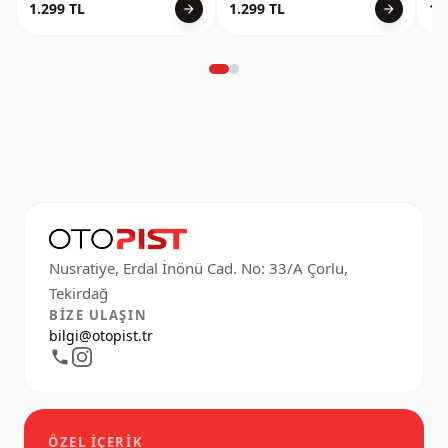
1.299 TL
1.299 TL
1.
arrow_forward
arrow_forward
Nusratiye, Erdal İnönü Cad. No: 33/A Çorlu,
BIZE ULAŞIN
bilgi@otopist.tr
ÖZEL İÇERIK