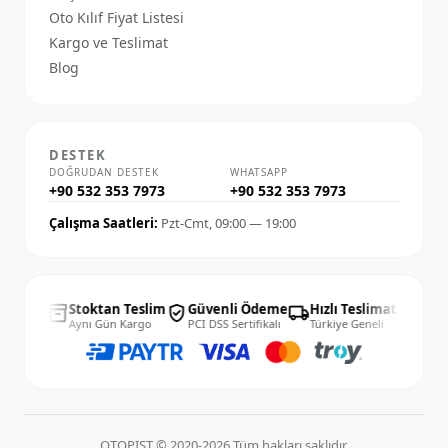
Oto Kılıf Fiyat Listesi
Kargo ve Teslimat
Blog
DESTEK
DOĞRUDAN DESTEK
WHATSAPP
+90 532 353 7973
+90 532 353 7973
Çalışma Saatleri:
Pzt-Cmt, 09:00 — 19:00
4 Gün
Stoktan Teslim
Güvenli Ödeme
Hızlı Teslimat
14 G
inventory_2
verified_user
local_shipping
published_with_changes
lay İade
Aynı Gün Kargo
PCI DSS Sertifikalı
Türkiye Geneli
Kolay 
OTOPIST © 2020-2026 Tüm hakları saklıdır.