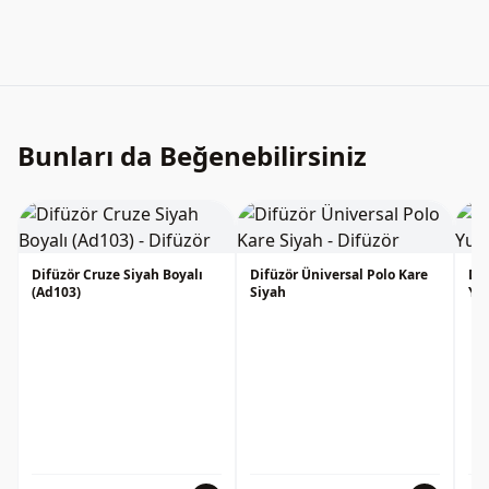
Bunları da Beğenebilirsiniz
Difüzör Cruze Siyah Boyalı
Difüzör Üniversal Polo Kare
Dif
(Ad103)
Siyah
Yuv