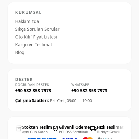
KURUMSAL
Hakkımızda
Sıkça Sorulan Sorular
Oto Kılıf Fiyat Listesi
Kargo ve Teslimat
Blog
DESTEK
DOĞRUDAN DESTEK
WHATSAPP
+90 532 353 7973
+90 532 353 7973
Çalışma Saatleri:
Pzt-Cmt, 09:00 — 19:00
4 Gün
Stoktan Teslim
Güvenli Ödeme
Hızlı Teslimat
14 G
inventory_2
verified_user
local_shipping
published_with_changes
lay İade
Aynı Gün Kargo
PCI DSS Sertifikalı
Türkiye Geneli
Kolay 