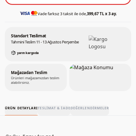
Vade farksız 3 taksit ile öde,
399,67 TL x 3 ay.
Standart Teslimat
Tahmini Teslim 11 - 13 Ağustos Perşembe
yarın kargoda
Mağazadan Teslim
Ürünleri mağazamızdan teslim
alabilirsiniz.
ÜRÜN DETAYLARI
TESLIMAT & İADE
DEĞERLENDIRMELER