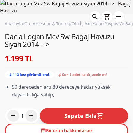
search
shopping_cart
menu
Anasayfa
/
Oto Aksesuar & Tuning
/
Oto İç Aksesuar
/
Paspas Ve Bag
Dacıa Logan Mcv Sw Bagaj Havuzu
Siyah 2014--->
1.199 TL
visibility
bolt
113 kez görüntülendi
Son 1 adet kaldı, acele et!
50 dereceden artı 80 dereceye kadar yüksek
dayanıklılığa sahip,
remove
add
shopping_cart
Sepete Ekle
1
chat
Bu ürün hakkında sor