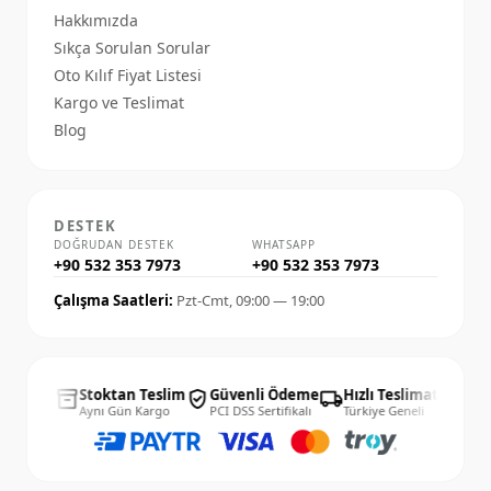
Hakkımızda
Sıkça Sorulan Sorular
Oto Kılıf Fiyat Listesi
Kargo ve Teslimat
Blog
DESTEK
DOĞRUDAN DESTEK
WHATSAPP
+90 532 353 7973
+90 532 353 7973
Çalışma Saatleri:
Pzt-Cmt, 09:00 — 19:00
4 Gün
Stoktan Teslim
Güvenli Ödeme
Hızlı Teslimat
14 G
inventory_2
verified_user
local_shipping
published_with_changes
lay İade
Aynı Gün Kargo
PCI DSS Sertifikalı
Türkiye Geneli
Kolay