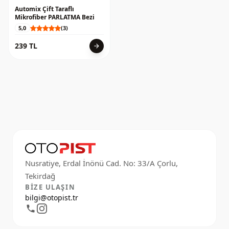
Automix Çift Taraflı
Mikrofiber PARLATMA Bezi
5,0
(3)
239 TL
arrow_forward
Nusratiye, Erdal İnönü Cad. No: 33/A Çorlu,
BIZE ULAŞIN
bilgi@otopist.tr