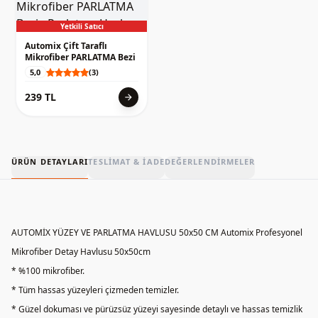
Yetkili Satıcı
Automix Çift Taraflı
Mikrofiber PARLATMA Bezi
5,0
(3)
239 TL
arrow_forward
ÜRÜN DETAYLARI
TESLIMAT & İADE
DEĞERLENDIRMELER
AUTOMİX YÜZEY VE PARLATMA HAVLUSU 50x50 CM Automix Profesyonel
Mikrofiber Detay Havlusu 50x50cm
* %100 mikrofiber.
* Tüm hassas yüzeyleri çizmeden temizler.
* Güzel dokuması ve pürüzsüz yüzeyi sayesinde detaylı ve hassas temizlik