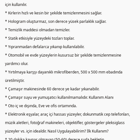
için kullanılır.
* Kirlerin hızlı ve kesin bir şekilde temizlenmesini sağlar.
* Hologram oluşturmaz, son derece yüsek parlaklık sağlar.
* Temizlik maddesi olmadan temizler.
* Statik etkisiyle yüzeydeki tozları toplar.
* Yıpranmadan defalarca yıkanıp kullanılabilir.
* Otomobil ve evde yüzeylerin kusursuz bir şekilde temizlenmesine
yardımcı olur.
* Yırtılmaya karşşı dayanıklı mikrofiberden, 500 x 500 mm ebadında
üretilmiştir.
* Çamaşır makinesinde 60 derece ye kadar yıkanabilir.
* Çamaşır suyu ve yumuşatıcı kullanılmamalıdır. Kullanım Alanı
* Oto iç ve dışında, Eve ve ofis ortamında.
* Elektronik eşyalar, araç içi hassas yüzeyler, dokunmatik cep telefonları,
müzik aletleri, fotoğraf makineleri, objektifler, göstergeler pleksiglass
yüzeyler vs. için idealdir. Nasıl Uygulayabilirim? İlk Kullanım?
* 20 dakika kaynar olmayan (50-60) derece suda bekletin.