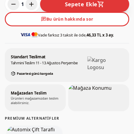
remove
add
shopping_cart
Sepete Ekle
1
chat
Bu ürün hakkında sor
Vade farksız 3 taksit ile öde,
46,33 TL x 3 ay.
Standart Teslimat
Tahmini Teslim 11 - 13 Ağustos Perşembe
Pazartesi günü kargoda
Mağazadan Teslim
Ürünleri mağazamızdan teslim
alabilirsiniz.
PREMIUM ALTERNATIFLER