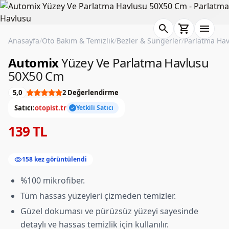
search
shopping_cart
menu
Anasayfa
/
Oto Bakım & Temizlik
/
Bezler & Süngerler
/
Parlatma Ha
Automix
Yüzey Ve Parlatma Havlusu
50X50 Cm
5,0
2 Değerlendirme
Satıcı:
otopist.tr
Yetkili Satıcı
check
139 TL
visibility
158 kez görüntülendi
%100 mikrofiber.
Tüm hassas yüzeyleri çizmeden temizler.
Güzel dokuması ve pürüzsüz yüzeyi sayesinde
detaylı ve hassas temizlik için kullanılır.