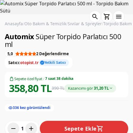
search
shopping_cart
menu
Anasayfa
/
Oto Bakım & Temizlik
/
Sıvılar & Spreyler
/
Torpido Bakım
Automix
Süper Torpido Parlatıcı 500
ml
5,0
2 Değerlendirme
Satıcı:
otopist.tr
Yetkili Satıcı
check
Sepete özel fiyat
/
7 saat 38 dakika
358,80 TL
390 TL
Kazancımı gör
31,20 TL
visibility
336 kez görüntülendi
remove
add
shopping_cart
Sepete Ekle
1