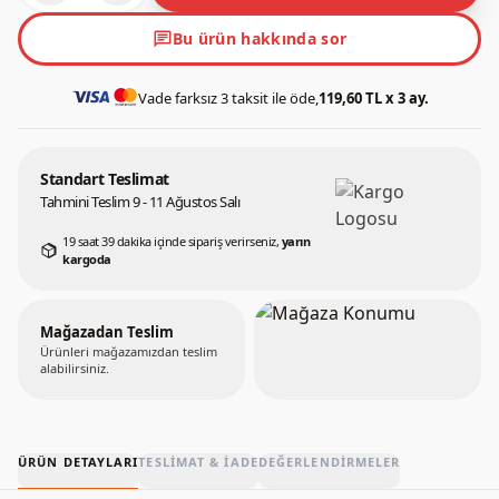
chat
Bu ürün hakkında sor
Vade farksız 3 taksit ile öde,
119,60 TL x 3 ay.
Standart Teslimat
Tahmini Teslim 9 - 11 Ağustos Salı
19 saat 39 dakika içinde sipariş verirseniz,
yarın
kargoda
Mağazadan Teslim
Ürünleri mağazamızdan teslim
alabilirsiniz.
ÜRÜN DETAYLARI
TESLIMAT & İADE
DEĞERLENDIRMELER