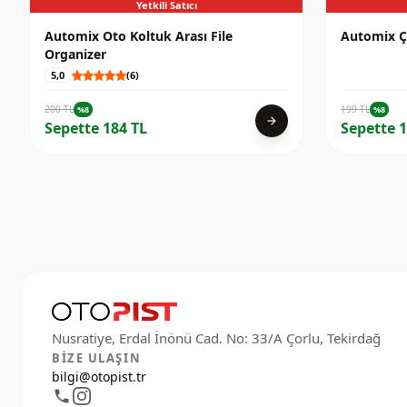
Yetkili Satıcı
Automix Oto Koltuk Arası File
Automix Ç
Organizer
5,0
(6)
200 TL
199 TL
%8
%8
arrow_forward
Sepette 184 TL
Sepette 1
BIZE ULAŞIN
bilgi@otopist.tr