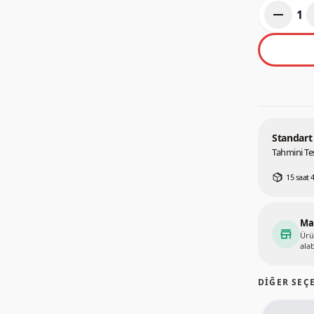
remove
1
Standart
Tahmini Tes
15 saat 
Ma
store
Ürü
alab
DIĞER SEÇ