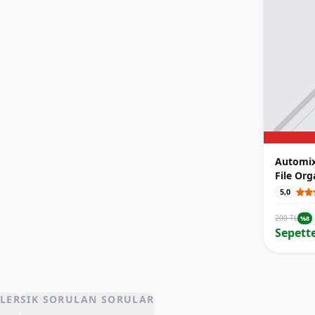
Automix
File Org
5,0
200 TL
%8
Sepette
LER
SIK SORULAN SORULAR