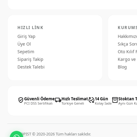
HIZLI LINK
KURUM
Giriş Yap
Hakkımız
Üye Ol
Sıkça Sor
Sepetim
Oto Kılıf 
Sipariş Takip
Kargo ve 
Destek Talebi
Blog
Güvenli Ödeme
Hızlı Teslimat
14 Gün
Stoktan 
verified_user
local_shipping
published_with_changes
inventory_2
PCI DSS Sertifikalı
Türkiye Geneli
Kolay İade
Aynı Gün K
OTOPIST © 2020-2026 Tüm hakları saklıdır.