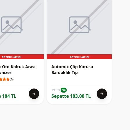
Yetkili Satıcı
Yetkili Satıcı
 Oto Koltuk Arası
Automix Çöp Kutusu
anizer
Bardaklık Tip
(6)
199 TL
%8
arrow_forward
arrow_forward
 184 TL
Sepette 183,08 TL