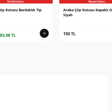
Yetkili Satıcı
Resmi Satıcı
öp Kutusu Bardaklık Tip
Araba Çöp Kutusu Kapaklı O
Siyah
150 TL
arrow_forward
83,08 TL