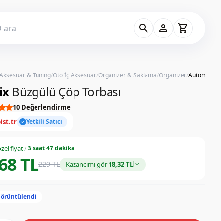
search
person
shopping_cart
 Aksesuar & Tuning
/
Oto İç Aksesuar
/
Organizer & Saklama
/
Organizer
/
Automix Bü
ix
Büzgülü Çöp Torbası
10 Değerlendirme
ist.tr
Yetkili Satıcı
check
zel fiyat
/
3 saat 47 dakika
68 TL
229 TL
Kazancımı gör
18,32 TL
görüntülendi