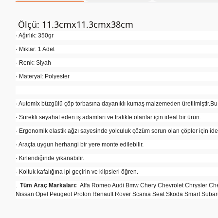
Ölçü: 11.3cmx11.3cmx38cm
· Ağırlık: 350gr
· Miktar: 1 Adet
· Renk: Siyah
· Materyal: Polyester
· Automix büzgülü çöp torbasına dayanıklı kumaş malzemeden üretilmiştir.Bu
· Sürekli seyahat eden iş adamları ve trafikte olanlar için ideal bir ürün.
· Ergonomik elastik ağzı sayesinde yolculuk çözüm sorun olan çöpler için idea
· Araçta uygun herhangi bir yere monte edilebilir.
· Kirlendiğinde yıkanabilir.
· Koltuk kafalığına ipi geçirin ve klipsleri öğren.
.
Tüm Araç Markaları:
Alfa Romeo Audi Bmw Chery Chevrolet Chrysler Chev
Nissan Opel Peugeot Proton Renault Rover Scania Seat Skoda Smart Subar