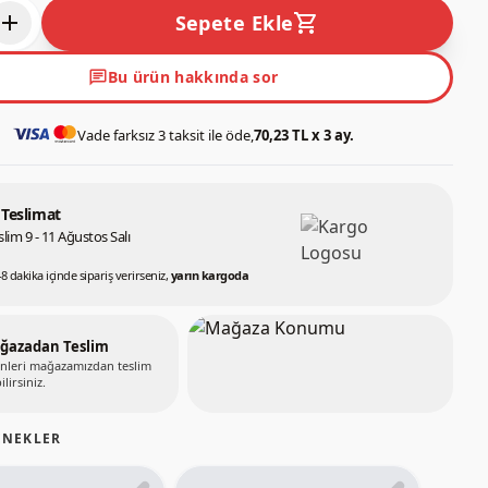
add
shopping_cart
Sepete Ekle
chat
Bu ürün hakkında sor
Vade farksız 3 taksit ile öde,
70,23 TL x 3 ay.
 Teslimat
lim 9 - 11 Ağustos Salı
48 dakika içinde sipariş verirseniz,
yarın kargoda
ğazadan Teslim
nleri mağazamızdan teslim
ilirsiniz.
ENEKLER