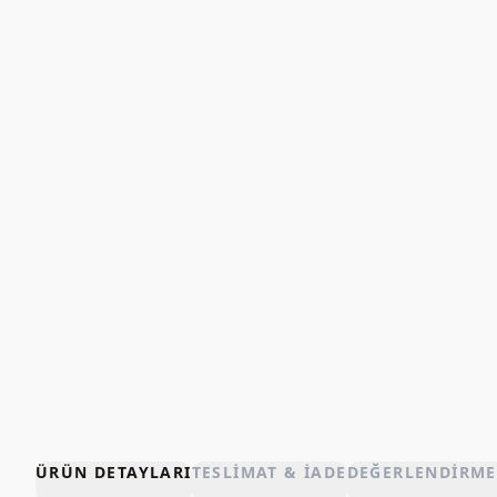
ÜRÜN DETAYLARI
TESLIMAT & İADE
DEĞERLENDIRME