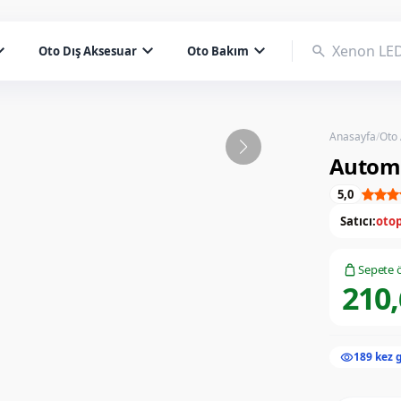
d_more
expand_more
expand_more
search
Oto Dış Aksesuar
Oto Bakım
Anasayfa
/
Oto
Autom
5,0
Satıcı:
otop
Sepete ö
210,
visibility
189 kez 