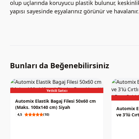
olup uçlarında koruyucu plastik bulunur, keskinlik
yapısı sayesinde eşyalarınız görünür ve havalanır.
Bunları da Beğenebilirsiniz
Yetkili Satıcı
Automix Elastik Bagaj Filesi 50x60 cm
(Maks. 100x140 cm) Siyah
Automix Es
ve 3'lü Cır
4,5
(10)
Seti / Eşy