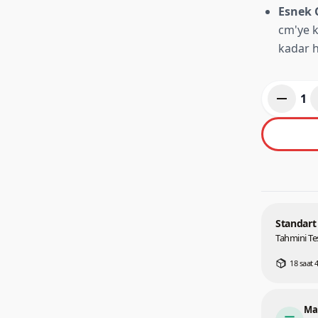
Esnek 
cm'ye k
kadar h
remove
1
Standart
Tahmini Tes
18 saat 
Ma