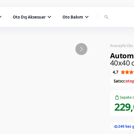
d_more
expand_more
expand_more
search
Oto Dış Aksesuar
Oto Bakım
Anasayfa
/
Oto
Autom
40x40 c
4,7
Satıcı:
otop
Sepete ö
229,
visibility
249 kez 