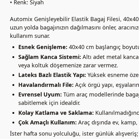
• Renk: Siyah
Automix Genişleyebilir Elastik Bagaj Filesi, 40x4
uzun yolda bagajınızın dağılmasını önler, aracını
kullanım sunar.
Esnek Genişleme:
40x40 cm başlangıç boyutun
Sağlam Kanca Sistemi:
Altı adet metal kanca,
veya koltuk döşemenize zarar vermez.
Lateks Bazlı Elastik Yapı:
Yüksek esneme özell
Havalandırmalı File:
Açık örgü yapı, eşyaları
Evrensel Uyum:
Tüm araç modellerinde bagaj, 
sabitlemek için idealdir.
Kolay Katlama ve Saklama:
Kullanılmadığında
Çok Amaçlı Kullanım:
Araç dışında ev, kamp, o
İster hafta sonu yolculuğu, ister günlük alışveriş