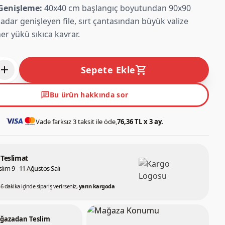
Genişleme:
40x40 cm başlangıç boyutundan 90x90
adar genişleyen file, sırt çantasından büyük valize
er yükü sıkıca kavrar.
add
shopping_cart
Sepete Ekle
chat
Bu ürün hakkında sor
Vade farksız 3 taksit ile öde,
76,36 TL x 3 ay.
 Teslimat
lim 9 - 11 Ağustos Salı
46 dakika içinde sipariş verirseniz,
yarın kargoda
ğazadan Teslim