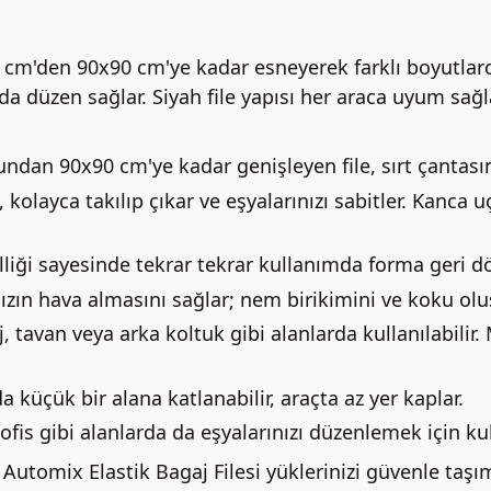
0 cm'den 90x90 cm'ye kadar esneyerek farklı boyutlarda
zda düzen sağlar. Siyah file yapısı her araca uyum sa
dan 90x90 cm'ye kadar genişleyen file, sırt çantasın
 kolayca takılıp çıkar ve eşyalarınızı sabitler. Kanca
iği sayesinde tekrar tekrar kullanımda forma geri 
nızın hava almasını sağlar; nem birikimini ve koku ol
tavan veya arka koltuk gibi alanlarda kullanılabilir. 
 küçük bir alana katlanabilir, araçta az yer kaplar.
fis gibi alanlarda da eşyalarınızı düzenlemek için kull
; Automix Elastik Bagaj Filesi yüklerinizi güvenle taşı