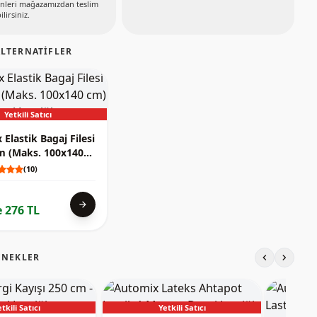
nleri mağazamızdan teslim
ilirsiniz.
LTERNATIFLER
Yetkili Satıcı
Elastik Bagaj Filesi
m (Maks. 100x140
ah
(10)
arrow_forward
 276 TL
chevron_left
chevron_right
ENEKLER
tkili Satıcı
Yetkili Satıcı