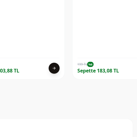
199 TL
%8
arrow_forward
03,88 TL
Sepette 183,08 TL