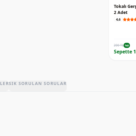
Tokalı Ger
2 Adet
4,6
200 TL
%8
Sepette 1
LER
SIK SORULAN SORULAR