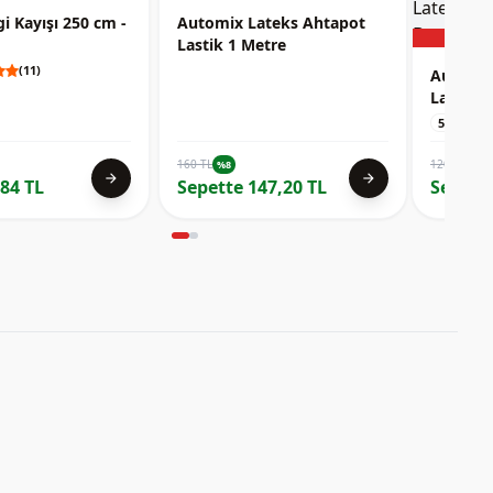
gi Kayışı 250 cm -
Automix Lateks Ahtapot
Lastik 1 Metre
(11)
Automix
Lastiği
Lateks 
5,0
Sabitle
160 TL
120 TL
%8
%8
arrow_forward
arrow_forward
84 TL
Sepette 147,20 TL
Sepette