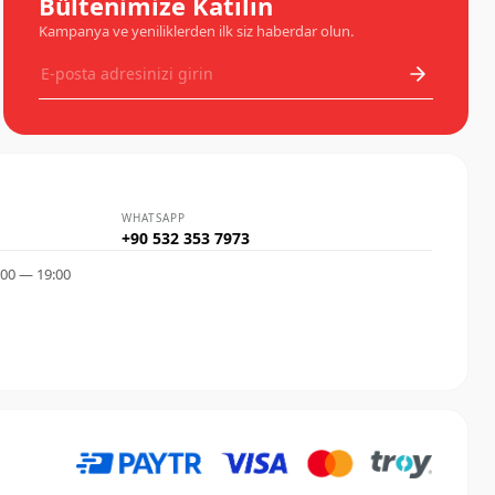
Bültenimize Katılın
Kampanya ve yeniliklerden ilk siz haberdar olun.
WHATSAPP
+90 532 353 7973
:00 — 19:00