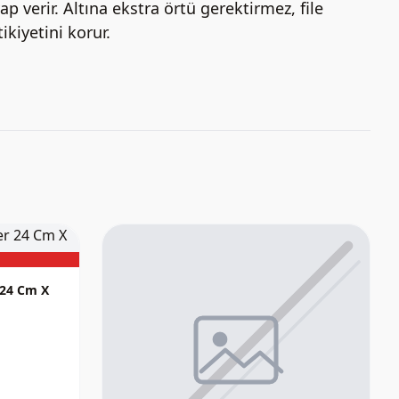
p verir. Altına ekstra örtü gerektirmez, file
kiyetini korur.
 24 Cm X