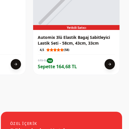
Yetkili Satıcı
Automix 3lü Elastik Bagaj Sabitleyici
Lastik Seti - 58cm, 43cm, 33cm
4,5
(58)
179 TL
%8
arrow_forward
arrow_forward
Sepette 164,68 TL
ÖZEL İÇERIK