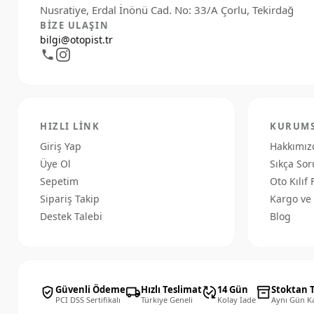
BIZE ULAŞIN
bilgi@otopist.tr
HIZLI LINK
KURUM
Giriş Yap
Hakkımız
Üye Ol
Sıkça Sor
Sepetim
Oto Kılıf 
Sipariş Takip
Kargo ve 
Destek Talebi
Blog
Güvenli Ödeme
Hızlı Teslimat
14 Gün
Stoktan 
verified_user
local_shipping
published_with_changes
inventory_2
PCI DSS Sertifikalı
Türkiye Geneli
Kolay İade
Aynı Gün K