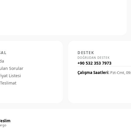
SAL
DESTEK
DOĞRUDAN DESTEK
da
+90 532 353 7973
ulan Sorular
Çalışma Saatleri:
Pzt-Cmt, 09
Fiyat Listesi
Teslimat
Teslim
argo