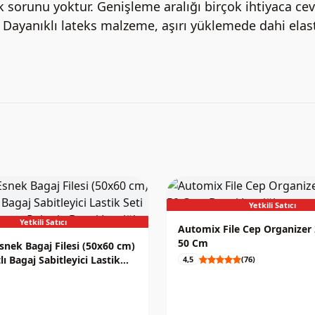
 sorunu yoktur. Genişleme aralığı birçok ihtiyaca ceva
 Dayanıklı lateks malzeme, aşırı yüklemede dahi elasti
Yetkili Satıcı
Yetkili Satıcı
Automix File Cep Organizer
50 Cm
nek Bagaj Filesi (50x60 cm)
tlı Bagaj Sabitleyici Lastik
4,5
(76)
a Sabitleme Paketi