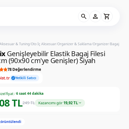
search
person
shopping_cart
 Aksesuar & Tuning
/
Oto İç Aksesuar
/
Organizer & Saklama
/
Organizer
/
Bagaj Lastiğ
ix
Genişleyebilir Elastik Bagaj Filesi
m (90x90 cm'ye Genişler) Siyah
78 Değerlendirme
ist.tr
Yetkili Satıcı
check
zel fiyat
/
6 saat 44 dakika
08 TL
249 TL
Kazancımı gör
19,92 TL
görüntülendi