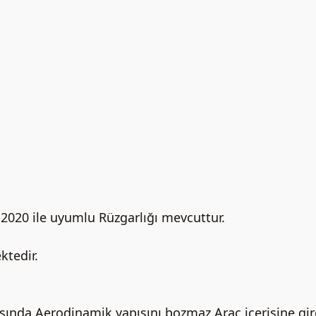
2020 ile uyumlu Rüzgarlığı mevcuttur.
ktedir.
asında Aerodinamik yapısını bozmaz Araç içerisine gir