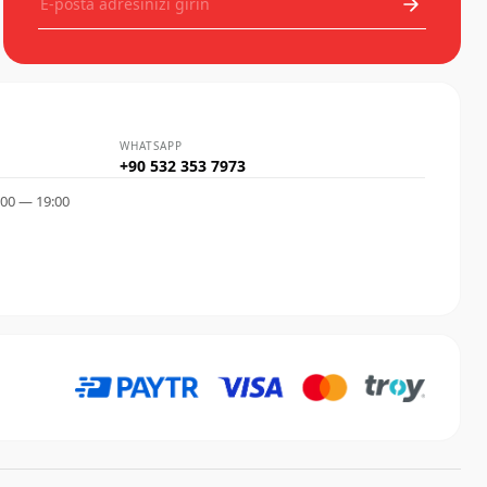
yapıştırınız.Çift taraflı bandın olduğu kısımlara
bez yardımı ile kuvvetli bir şekilde bastırıp iyice
yapışmasını sağlayınız.Sipariş vereceğiniz
esnada marka model ve model yılına lütfen
dikkat ediniz.
WHATSAPP
+90 532 353 7973
:00 — 19:00