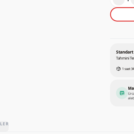
Standart
Tahmini Tes
1 saat 34
Ma
store
Ürü
alab
LER