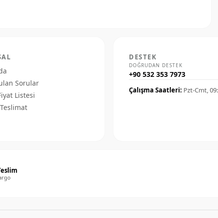
SAL
DESTEK
DOĞRUDAN DESTEK
da
+90 532 353 7973
ulan Sorular
Çalışma Saatleri:
Pzt-Cmt, 09
Fiyat Listesi
Teslimat
Teslim
argo