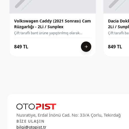
Volkswagen Caddy (2021 Sonrası) Cam
Dacia Dokk
Rüzgarlığı - 2Li / Sunplex
2Li / Sunp
Çift taraflı bant ürüne yapıştırılmış olarak
Çift taraflı b
gelmektedir.3M Çift Taraflı Bant kullanılmıştır.
gelmektedir.3M
849 TL
849 TL
arrow_forward
BIZE ULAŞIN
bilgi@otopist.tr