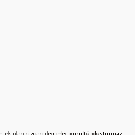
ecek olan rüzgarı dengeler,
gürültü oluşturmaz.