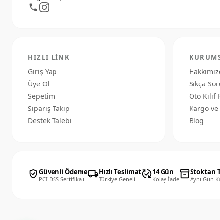
HIZLI LINK
KURUM
Giriş Yap
Hakkımız
Üye Ol
Sıkça Sor
Sepetim
Oto Kılıf 
Sipariş Takip
Kargo ve 
Destek Talebi
Blog
Güvenli Ödeme
Hızlı Teslimat
14 Gün
Stoktan 
verified_user
local_shipping
published_with_changes
inventory_2
PCI DSS Sertifikalı
Türkiye Geneli
Kolay İade
Aynı Gün K