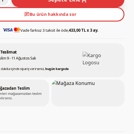
chat
Bu ürün hakkında sor
Vade farksız 3 taksit ile öde,
433,00 TL x 3 ay.
 Teslimat
lim 9 - 11 Ağustos Salı
 dakika içinde sipariş verirseniz,
bugün kargoda
ğazadan Teslim
nleri mağazamızdan teslim
ilirsiniz.