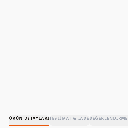
ÜRÜN DETAYLARI
TESLIMAT & İADE
DEĞERLENDIRME