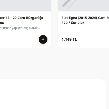
er 13 - 20 Cam Rüzgarlığı -
Fiat Egea (2015-2024) Cam Rü
lex
4Lü / Sunplex
ant ürüne yapıştırılmış olarak
 Çift Taraflı Bant kullanılmıştır.
1.149 TL
arrow_forward