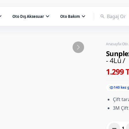
d_more
expand_more
expand_more
search
Oto Dış Aksesuar
Oto Bakım
Anasayfa
/
Oto
Sunple
- 4Lü /
1.299 
visibility
140 kez 
Çift ta
3M Çift 
remove
1