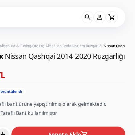
search
person
shopping_cart
 Aksesuar & Tuning
/
Oto Dış Aksesuar
/
Body Kit
/
Cam Rüzgarlığı
/
x
Nissan Qashqai 2014-2020 Rüzgarlığı
TL
görüntülendi
raflı bant ürüne yapıştırılmış olarak gelmektedir.
Taraflı Bant kullanılmıştır.
add
shopping_cart
Sepete Ekle