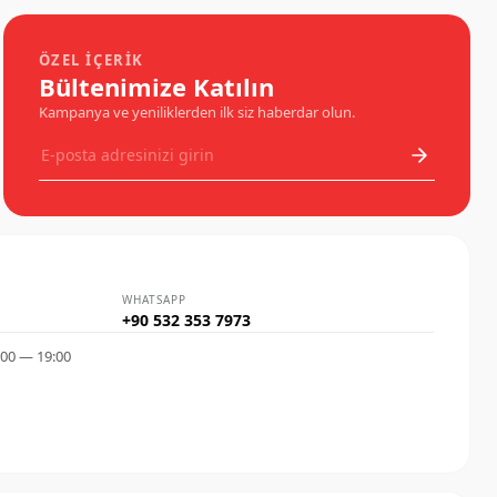
ÖZEL İÇERIK
Bültenimize Katılın
Kampanya ve yeniliklerden ilk siz haberdar olun.
WHATSAPP
+90 532 353 7973
:00 — 19:00