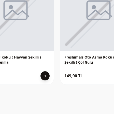
 Koku ( Hayvan Şekilli )
Freshımals Oto Asma Koku 
nilla
Şekilli ) Çöl Gülü
149,90 TL
arrow_forward