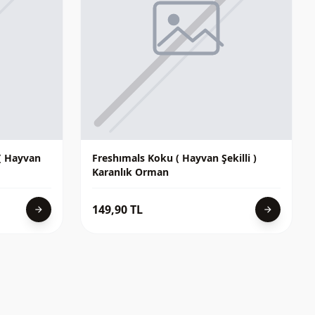
( Hayvan
Freshımals Koku ( Hayvan Şekilli )
Karanlık Orman
149,90 TL
arrow_forward
arrow_forward