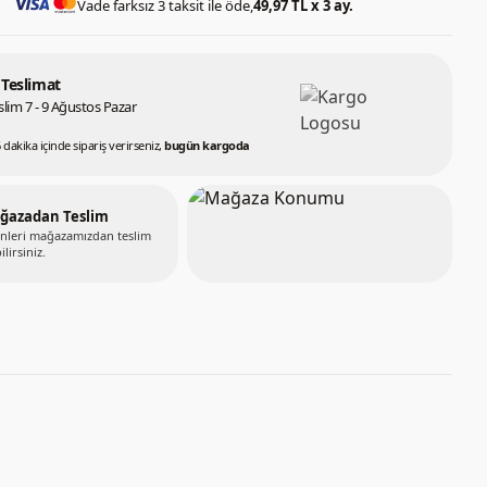
Vade farksız 3 taksit ile öde,
49,97 TL x 3 ay.
 Teslimat
lim 7 - 9 Ağustos Pazar
 dakika içinde sipariş verirseniz,
bugün kargoda
ğazadan Teslim
nleri mağazamızdan teslim
ilirsiniz.