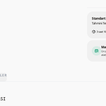
Standart
Tahmini Tes
3 saat 16
Ma
store
Ürü
alab
LER
SI
