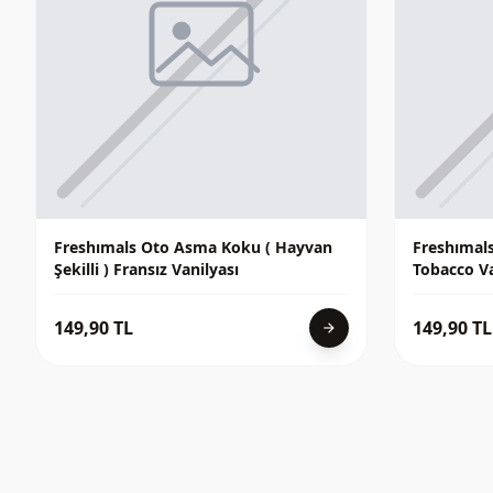
Freshımals Oto Asma Koku ( Hayvan
Freshımals
Şekilli ) Fransız Vanilyası
Tobacco Va
149,90 TL
149,90 TL
arrow_forward