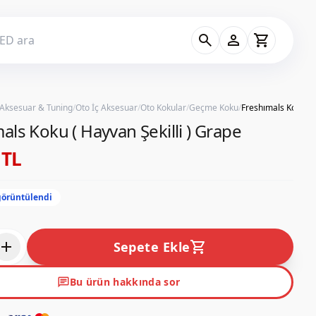
search
person
shopping_cart
 Aksesuar & Tuning
/
Oto İç Aksesuar
/
Oto Kokular
/
Geçme Koku
/
als Koku ( Hayvan Şekilli ) Grape
 TL
görüntülendi
add
shopping_cart
Sepete Ekle
chat
Bu ürün hakkında sor