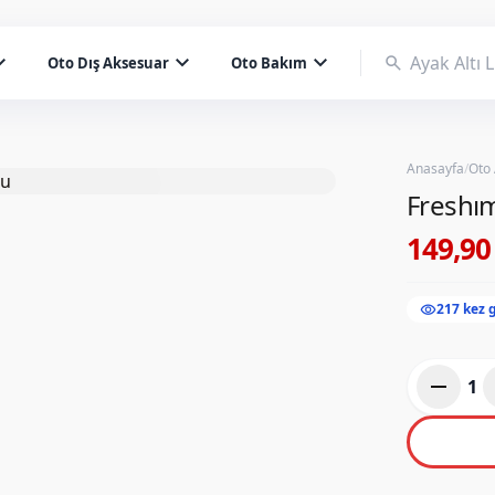
d_more
expand_more
expand_more
search
Oto Dış Aksesuar
Oto Bakım
Anasayfa
/
Oto
Freshım
149,90
visibility
217 kez 
remove
1